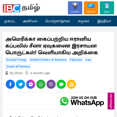
Listen
Watch
Apps
முகப்பு
அரசியல்
பொருளாதாரம்
சமூகம்
இந்தியா
அமெரிக்கா கைப்பற்றிய ஈரானிய
கப்பலில் சீனா ஏவுகணை இரசாயன
பொருட்கள்! வெளியாகிய அறிக்கை
Donald Trump
United States of America
Pakistan
Iran
Strait of Hormuz
By Dharu
4 months ago
விளம்பரம்