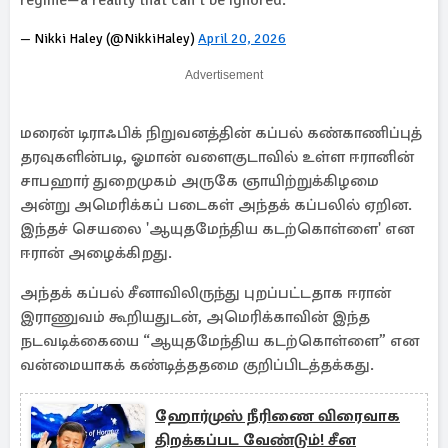
regime—a reality that can’t be ignored.
— Nikki Haley (@NikkiHaley)
April 20, 2026
Advertisement
மரைன் டிராஃபிக் நிறுவனத்தின் கப்பல் கண்காணிப்புத்
தரவுகளின்படி, ஓமான் வளைகுடாவில் உள்ள ஈரானின்
சாபஹார் துறைமுகம் அருகே ஞாயிற்றுக்கிழமை
அன்று அமெரிக்கப் படைகள் அந்தக் கப்பலில் ஏறின.
இந்தச் செயலை 'ஆயுதமேந்திய கடற்கொள்ளை' என
ஈரான் அழைக்கிறது.
அந்தக் கப்பல் சீனாவிலிருந்து புறப்பட்டதாக ஈரான்
இராணுவம் கூறியதுடன், அமெரிக்காவின் இந்த
நடவடிக்கையை “ஆயுதமேந்திய கடற்கொள்ளை” என
வன்மையாகக் கண்டித்ததமை குறிப்பிடத்தக்கது.
ஹோர்முஸ் நீரிணை விரைவாக
திறக்கப்பட வேண்டும்! சீன