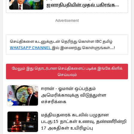
ஜனாதிபதியின் முதல் பகிரங்க
அறிக்கை
Advertisement
செய்திகளை உடனுக்குடன் தெரிந்து கொள்ள IBC தமிழ்
WHATSAPP CHANNEL
இல் இணைந்து கொள்ளுங்கள்...!
மேலும் இது தொடர்பான செய்திகளைப் படிக்க இங்கே கிளிக்
செய்யவும்
ஈரான் - ஓமான் ஒப்பந்தம்
அமெரிக்காவுக்கு விடுத்துள்ள
எச்சரிக்கை
மத்தியதரைக் கடலில் பழுதான
படகு:15 நாட்கள் உணவு, தண்ணீரின்றி
17 அகதிகள் உயிரிழப்பு