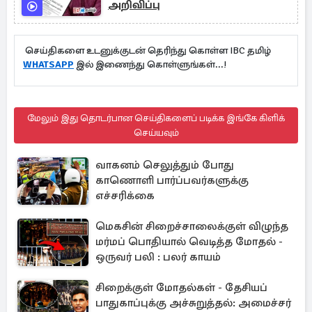
அறிவிப்பு
செய்திகளை உடனுக்குடன் தெரிந்து கொள்ள IBC தமிழ்
WHATSAPP
இல் இணைந்து கொள்ளுங்கள்...!
மேலும் இது தொடர்பான செய்திகளைப் படிக்க இங்கே கிளிக்
செய்யவும்
வாகனம் செலுத்தும் போது
காணொளி பார்ப்பவர்களுக்கு
எச்சரிக்கை
மெகசின் சிறைச்சாலைக்குள் விழுந்த
மர்மப் பொதியால் வெடித்த மோதல் -
ஒருவர் பலி : பலர் காயம்
சிறைக்குள் மோதல்கள் - தேசியப்
பாதுகாப்புக்கு அச்சுறுத்தல்: அமைச்சர்