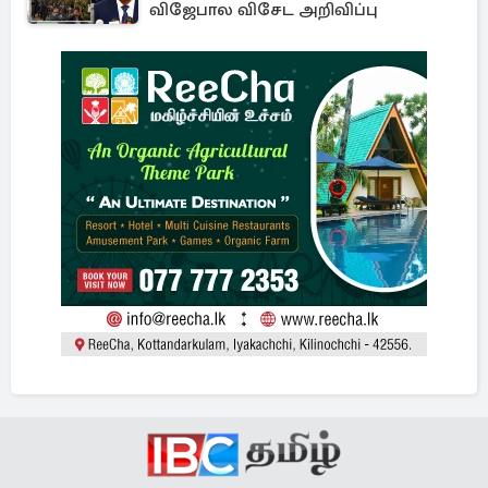
விஜேபால விசேட அறிவிப்பு