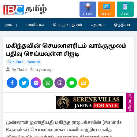
Listen
Watch
Apps
முகப்பு
அரசியல்
பொருளாதாரம்
சமூகம்
இந்தியா
மகிந்தவின் செயலாளரிடம் வாக்குமூலம்
பதிவு செய்யவுள்ள சிஐடி
Skin Care
Beauty
By Thulsi
a year ago
விளம்பரம்
முன்னாள் ஜனாதிபதி மகிந்த ராஜபக்சவின் (Mahinda
Rajapaksa) செயலாளராகப் பணியாற்றிய லலித்