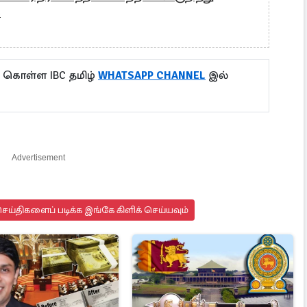
்
ு கொள்ள IBC தமிழ்
WHATSAPP CHANNEL
இல்
Advertisement
ய்திகளைப் படிக்க இங்கே கிளிக் செய்யவும்