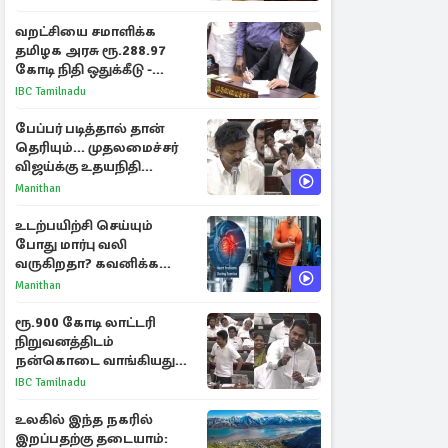
வறட்சியை சமாளிக்க
தமிழக அரசு ரூ.288.97
கோடி நிதி ஒதுக்கீடு -
வெளியான அரசாணை
IBC Tamilnadu
பேப்பர் படித்தால் தான்
தெரியும்... முதலமைச்சர்
விஜய்க்கு உதயநிதி
ஸ்டாலின் பதிலடி
Manithan
உடற்பயிற்சி செய்யும்
போது மார்பு வலி
வருகிறதா? கவனிக்க
வேண்டிய எச்சரிக்கை
Manithan
அறிகுறிகள்
ரூ.900 கோடி லாட்டரி
நிறுவனத்திடம்
நன்கொடை வாங்கியது
ஏன்? உதயநிதி - ஆதவ்
IBC Tamilnadu
விவாதம்
உலகில் இந்த நகரில்
இறப்பதற்கு தடையாம்: