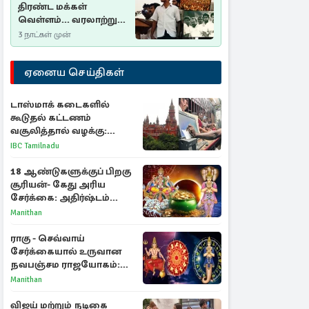
திரண்ட மக்கள்
வெள்ளம்... வரலாற்றுச்
சிறப்புமிக்க சுதுமலைப்
3 நாட்கள் முன்
பிரகடனம்…
ஏனைய செய்திகள்
டாஸ்மாக் கடைகளில்
கூடுதல் கட்டணம்
வசூலித்தால் வழக்கு:
சென்னை உயர்நீதிமன்றம்
IBC Tamilnadu
உத்தரவு
18 ஆண்டுகளுக்குப் பிறகு
சூரியன்- கேது அரிய
சேர்க்கை: அதிர்ஷ்டம்
பெறும் 3 ராசிகள்!
Manithan
ராகு - செவ்வாய்
சேர்க்கையால் உருவான
நவபஞ்சம ராஜயோகம்:
அதிர்ஷ்டம் பெறும் 3
Manithan
ராசிகள்!
விஜய் மற்றும் நடிகை