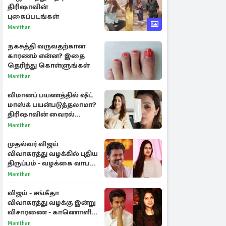
திரிஷாவின்
புகைப்படங்கள்
Manithan
நகசுத்தி வருவதற்கான
காரணம் என்ன? இதை
தெரிந்து கொள்ளுங்கள்
Manithan
விமானப் பயணத்தில் ஷீட்
மாஸ்க் பயன்படுத்தலாமா?
திரிஷாவின் வைரல்
செல்ஃபிக்கு மருத்துவர்
Manithan
விளக்கம்
முதல்வர் விஜய்
விவாகரத்து வழக்கில் புதிய
திருப்பம் - வழக்கை வாபஸ்
பெற்ற சங்கீதா!
Manithan
விஜய் - சங்கீதா
விவாகரத்து வழக்கு இன்று
விசாரணை - காணொளி
மூலம் ஆஜராக வாய்ப்பு
Manithan