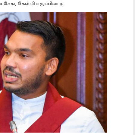
யசேகர கேள்வி எழுப்பினார்.