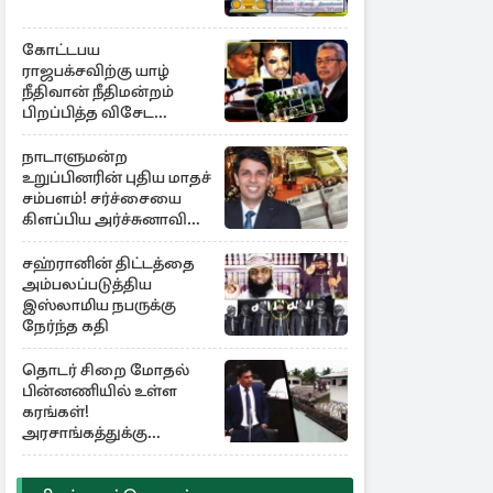
கோட்டபய
ராஜபக்சவிற்கு யாழ்
நீதிவான் நீதிமன்றம்
பிறப்பித்த விசேட
உத்தரவு!
நாடாளுமன்ற
உறுப்பினரின் புதிய மாதச்
சம்பளம்! சர்ச்சையை
கிளப்பிய அர்ச்சுனாவின்
அறிக்கை
சஹ்ரானின் திட்டத்தை
அம்பலப்படுத்திய
இஸ்லாமிய நபருக்கு
நேர்ந்த கதி
தொடர் சிறை மோதல்
பின்னணியில் உள்ள
கரங்கள்!
அரசாங்கத்துக்கு
கிடைத்த புலனாய்வு
தகவல்