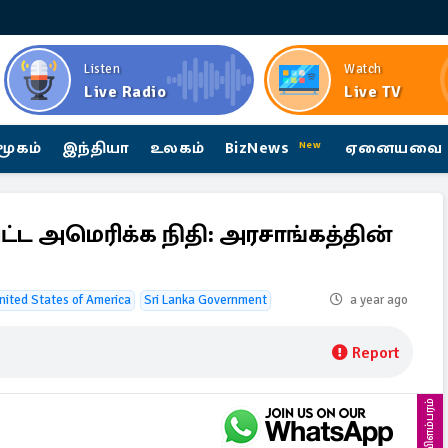
Listen
Watch
Live Radio
Live TV
மூகம்
இந்தியா
உலகம்
BizNews
ஏனையவை
New
ட அமெரிக்க நிதி: அரசாங்கத்தின்
nited States of America
Sri Lanka Government
a year ago
Report
விளம்பரம்