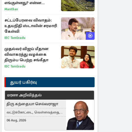
எங்குள்ளது? என்ன
காரணம் தெரியுமா?
Manithan
சட்டப்பேரவை விவாதம்:
உதயநிதி ஸ்டாலின் சரமாரி
கேள்வி
IBC Tamilnadu
முதல்வர் விஜய் மீதான
விவாகரத்து வழக்கை
திரும்ப பெற்ற சங்கீதா
IBC Tamilnadu
துயர் பகிர்வு
மரண அறிவித்தல்
திரு கந்தையா செல்வராஜா
வட்டுக்கோட்டை, வெள்ளவத்தை,
Toronto, Canada
06 Aug, 2026