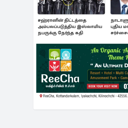
சஹ்ரானின் திட்டத்தை
நாடாளு
அம்பலப்படுத்திய இஸ்லாமிய
புதிய ம
நபருக்கு நேர்ந்த கதி
சர்ச்ச
அர்ச்ச