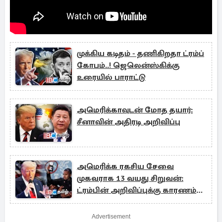
முக்கிய கடிதம் - தணிகிறதா ட்ரம்ப்
கோபம்..! ஜெலென்ஸ்கிக்கு
உரையில் பாராட்டு
அமெரிக்காவுடன் மோத தயார்:
சீனாவின் அதிரடி அறிவிப்பு
அமெரிக்க ரகசிய சேவை
முகவராக 13 வயது சிறுவன்:
ட்ரம்பின் அறிவிப்புக்கு காரணம்
என்ன..!
Advertisement