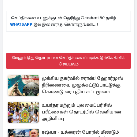
செய்திகளை உடனுக்குடன் தெரிந்து கொள்ள IBC தமிழ்
WHATSAPP
இல் இணைந்து கொள்ளுங்கள்...!
மேலும் இது தொடர்பான செய்திகளைப் படிக்க இங்கே கிளிக்
செய்யவும்
முக்கிய நகர்வில் ஈரான்! ஹோர்முஸ்
நீரிணையை முழுக்கட்டுப்பாட்டுக்கு
கொண்டு வர புதிய சட்டமூலம்
உயர்தர மற்றும் புலமைப்பரிசில்
பரீட்சைகள் தொடர்பில் வெளியான
அறிவிப்பு
ரஷ்யா - உக்ரைன் போரில் மீண்டும்