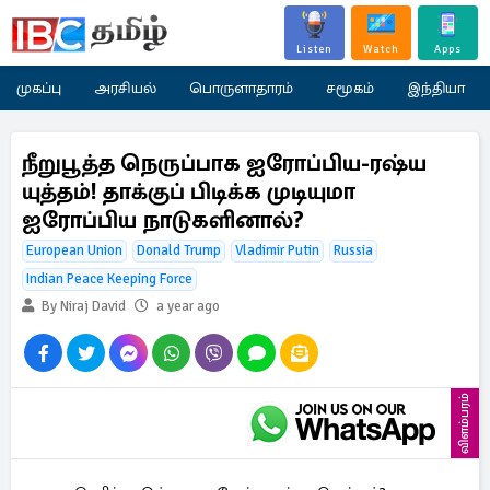
Listen
Watch
Apps
முகப்பு
அரசியல்
பொருளாதாரம்
சமூகம்
இந்தியா
நீறுபூத்த நெருப்பாக ஐரோப்பிய-ரஷ்ய
யுத்தம்! தாக்குப் பிடிக்க முடியுமா
ஐரோப்பிய நாடுகளினால்?
European Union
Donald Trump
Vladimir Putin
Russia
Indian Peace Keeping Force
By Niraj David
a year ago
விளம்பரம்