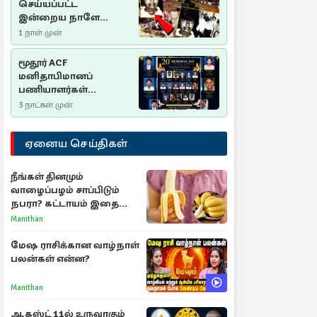
செய்யப்பட்ட
இன்றைய நாளே
செம்மணி
1 நாள் முன்
இனப்படுகொலை
தினம்…!
மூதூர் ACF
மனிதாபிமானப்
பணியாளர்கள்
படுகொலை (2006): 20
3 நாட்கள் முன்
ஆண்டுகளாகியும் நீதி
மறுக்கப்பட்ட
ஏனைய செய்திகள்
மனிதாபிமானப்
பேரவலம்
நீங்கள் தினமும்
வாழைப்பழம் சாப்பிடும்
நபரா? கட்டாயம் இதை
தெரிந்து கொள்ளுங்கள்
Manithan
மேஷ ராசிக்கான வாழ்நாள்
பலன்கள் என்ன?
Manithan
ஆகஸ்ட் 11ல் உருவாகும்