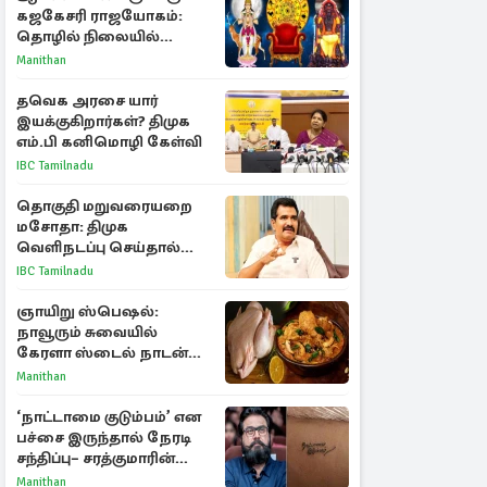
கஜகேசரி ராஜயோகம்:
தொழில் நிலையில்
அதிர்ஷ்டம் பெறும் 3
Manithan
ராசிகள்!
தவெக அரசை யார்
இயக்குகிறார்கள்? திமுக
எம்.பி கனிமொழி கேள்வி
IBC Tamilnadu
தொகுதி மறுவரையறை
மசோதா: திமுக
வெளிநடப்பு செய்தால்
ஆதரவாகவே கருதப்படும்
IBC Tamilnadu
– அமைச்சர் நிர்மல்குமார்
ஞாயிறு ஸ்பெஷல்:
நாவூரும் சுவையில்
கேரளா ஸ்டைல் நாடன்
சிக்கன் குழம்பு ரெசிபி!
Manithan
‘நாட்டாமை குடும்பம்’ என
பச்சை இருந்தால் நேரடி
சந்திப்பு– சரத்குமாரின்
புதிய யோசனை
Manithan