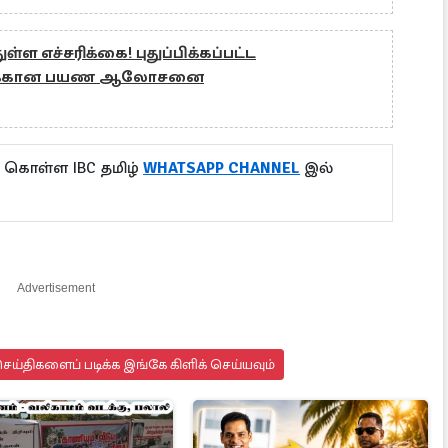
ள்ள எச்சரிக்கை! புதுப்பிக்கப்பட்ட
ுக்கான பயண ஆலோசனை
ு கொள்ள IBC தமிழ்
WHATSAPP CHANNEL
இல்
Advertisement
ய்திகளைப் படிக்க இங்கே கிளிக் செய்யவும்