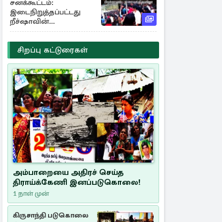
சனக்கூட்டம்:
இடைநிறுத்தப்பட்டது
றீச்ஷாவின்
உணவுத்திருவிழா!
சிறப்பு கட்டுரைகள்
அம்பாறையை அதிரச் செய்த
திராய்க்கேணி இனப்படுகொலை!
1 நாள் முன்
கிருசாந்தி படுகொலை