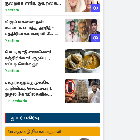
குறைக்க எளிய இயற்கை
வழிகள்!
Manithan
விஜய் மகனை தன்
மகனாக பார்த்த அஜித் -
பத்திரிகையாளர் வி.கே.
சுந்தர் ஓபன் டாக்!
Manithan
செட்டிநாடு எண்ணெய்
கத்திரிக்காய் குழம்பு..,
எப்படி செய்வது?
Manithan
பக்தர்களுக்கு முக்கிய
அறிவிப்பு: செப்டம்பர் 1
முதல் கோயில்களில்
மொபைலுக்கு தடை!
IBC Tamilnadu
துயர் பகிர்வு
4ம் ஆண்டு நினைவஞ்சலி