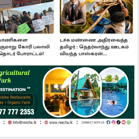
க காணிகளை
டச்சு மண்ணை அதிரவைத்த
க்குமாறு கோரி பலாலி
தமிழர் : நெதர்லாந்து ஊடகம்
 தொடர் போராட்டம்!
வியந்த பாஸ்கரன்
கந்தையாவின் 5,445 கோடி
ரூபாய் சாம்ராஜ்யம்