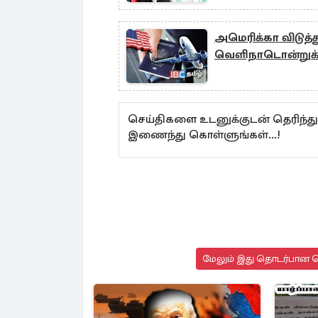
அமெரிக்கா விடுத்து
வெளிநாடொன்ற
செய்திகளை உடனுக்குடன் தெரிந்த
இணைந்து கொள்ளுங்கள்...!
மேலும் இது தொடர்பான செ