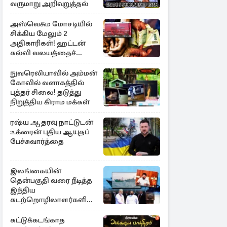
வருமாறு அறிவுறுத்தல்
அஸ்வெசும மோசடியில்
சிக்கிய மேலும் 2
அதிகாரிகள்! ஹட்டன்
கல்வி வலயத்தைச்
சேர்ந்த 6 ஆசிரியர்கள்
குறித்து விசாரணை
நுவரெலியாவில் அம்மன்
கோவில் வளாகத்தில்
புத்தர் சிலை! தடுத்து
நிறுத்திய கிராம மக்கள்
ரஷ்ய ஆதரவு நாட்டுடன்
உக்ரைன் புதிய ஆயுதப்
பேச்சுவார்த்தை
இலங்கையின்
தென்பகுதி வரை நீடித்த
இந்திய
கடற்றொழிலாளர்களின்
ஊடுருவல்
கட்டுக்கடங்காத