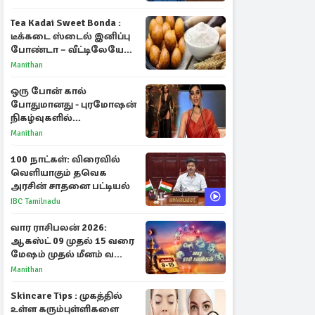
Tea Kadai Sweet Bonda :
டீக்கடை ஸ்டைல் இனிப்பு
போண்டா – வீட்டிலேயே
செய்வது எப்படி?
Manithan
ஒரு போன் கால்
போதுமானது - புரமோஷன்
நிகழ்வுகளில்
பங்கேற்காதது குறித்து
Manithan
நயன்தாரா ஓபன் டாக்!
100 நாட்கள்: விரைவில்
வெளியாகும் தவெக
அரசின் சாதனை பட்டியல்
IBC Tamilnadu
வார ராசிபலன் 2026:
ஆகஸ்ட் 09 முதல் 15 வரை
மேஷம் முதல் மீனம் வரை
முழு பலன்கள்
Manithan
Skincare Tips : முகத்தில்
உள்ள கரும்புள்ளிகளை