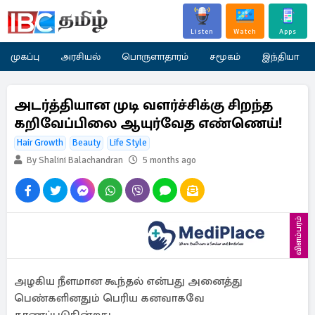
Listen
Watch
Apps
முகப்பு
அரசியல்
பொருளாதாரம்
சமூகம்
இந்தியா
அடர்த்தியான முடி வளர்ச்சிக்கு சிறந்த
கறிவேப்பிலை ஆயுர்வேத எண்ணெய்!
Hair Growth
Beauty
Life Style
By Shalini Balachandran
5 months ago
விளம்பரம்
அழகிய நீளமான கூந்தல் என்பது அனைத்து
பெண்களினதும் பெரிய கனவாகவே