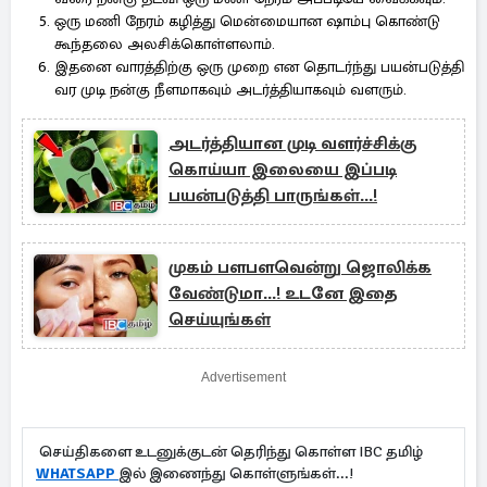
ஒரு மணி நேரம் கழித்து மென்மையான ஷாம்பு கொண்டு
கூந்தலை அலசிக்கொள்ளலாம்.
இதனை வாரத்திற்கு ஒரு முறை என தொடர்ந்து பயன்படுத்தி
வர முடி நன்கு நீளமாகவும் அடர்த்தியாகவும் வளரும்.
அடர்த்தியான முடி வளர்ச்சிக்கு
கொய்யா இலையை இப்படி
பயன்படுத்தி பாருங்கள்...!
முகம் பளபளவென்று ஜொலிக்க
வேண்டுமா...! உடனே இதை
செய்யுங்கள்
Advertisement
செய்திகளை உடனுக்குடன் தெரிந்து கொள்ள IBC தமிழ்
WHATSAPP
இல் இணைந்து கொள்ளுங்கள்...!