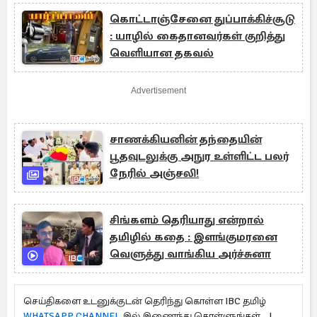
கொட்டாஞ்சேனை துப்பாக்கிச்சூடு
: யாழில் கைதானவர்கள் குறித்து
வெளியான தகவல்
Advertisement
சாணக்கியனின் தந்தையின்
பூதவுடலுக்கு அநுர உள்ளிட்ட பலர்
நேரில் அஞ்சலி!
சிங்களம் தெரியாது என்றால்
தமிழில் கதை : இளங்குமரனை
வெளுத்து வாங்கிய அர்ச்சுனா
செய்திகளை உடனுக்குடன் தெரிந்து கொள்ள IBC தமிழ்
WHATSAPP CHANNEL
இல் இணைந்து கொள்ளுங்கள்...!