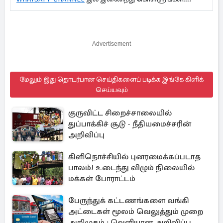
Advertisement
மேலும் இது தொடர்பான செய்திகளைப் படிக்க இங்கே கிளிக்
செய்யவும்
குருவிட்ட சிறைச்சாலையில்
துப்பாக்கிச் சூடு - நீதியமைச்சரின்
அறிவிப்பு
கிளிநொச்சியில் புனரமைக்கப்படாத
பாலம்! உடைந்து விழும் நிலையில்
மக்கள் போராட்டம்
பேருந்துக் கட்டணங்களை வங்கி
அட்டைகள் மூலம் வெலுத்தும் முறை
அறிமுகம் : வெளியான அறிவிப்பு