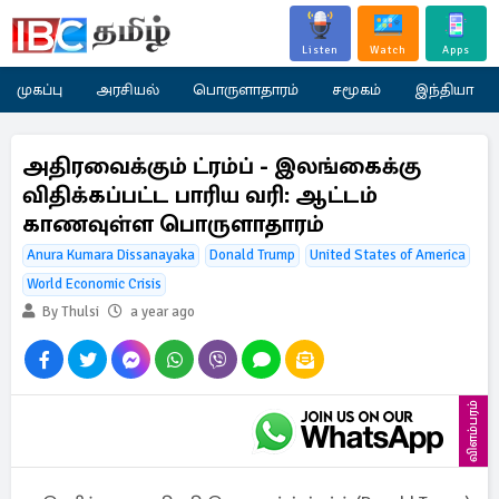
Listen
Watch
Apps
முகப்பு
அரசியல்
பொருளாதாரம்
சமூகம்
இந்தியா
அதிரவைக்கும் ட்ரம்ப் - இலங்கைக்கு
விதிக்கப்பட்ட பாரிய வரி: ஆட்டம்
காணவுள்ள பொருளாதாரம்
Anura Kumara Dissanayaka
Donald Trump
United States of America
World Economic Crisis
By Thulsi
a year ago
விளம்பரம்