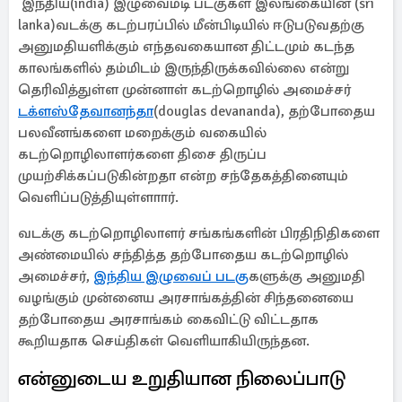
இந்திய(india) இழுவைமடி படகுகள் இலங்கையின் (sri
lanka)வடக்கு கடற்பரப்பில் மீன்பிடியில் ஈடுபடுவதற்கு
அனுமதியளிக்கும் எந்தவகையான திட்டமும் கடந்த
காலங்களில் தம்மிடம் இருந்திருக்கவில்லை என்று
தெரிவித்துள்ள முன்னாள் கடற்றொழில் அமைச்சர்
டக்ளஸ்தேவானந்தா
(douglas devananda), தற்போதைய
பலவீனங்களை மறைக்கும் வகையில்
கடற்றொழிலாளர்களை திசை திருப்ப
முயற்சிக்கப்படுகின்றதா என்ற சந்தேகத்தினையும்
வெளிப்படுத்தியுள்ளாார்.
வடக்கு கடற்றொழிலாளர் சங்கங்களின் பிரதிநிதிகளை
அண்மையில் சந்தித்த தற்போதைய கடற்றொழில்
அமைச்சர்,
இந்திய இழுவைப் படகு
களுக்கு அனுமதி
வழங்கும் முன்னைய அரசாங்கத்தின் சிந்தனையை
தற்போதைய அரசாங்கம் கைவிட்டு விட்டதாக
கூறியதாக செய்திகள் வெளியாகியிருந்தன.
என்னுடைய உறுதியான நிலைப்பாடு