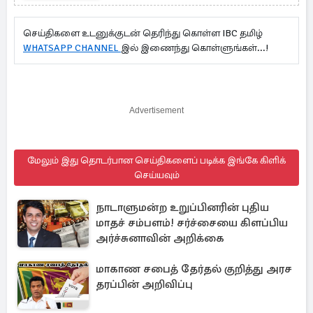
செய்திகளை உடனுக்குடன் தெரிந்து கொள்ள IBC தமிழ்
WHATSAPP CHANNEL
இல் இணைந்து கொள்ளுங்கள்...!
Advertisement
மேலும் இது தொடர்பான செய்திகளைப் படிக்க இங்கே கிளிக்
செய்யவும்
நாடாளுமன்ற உறுப்பினரின் புதிய
மாதச் சம்பளம்! சர்ச்சையை கிளப்பிய
அர்ச்சுனாவின் அறிக்கை
மாகாண சபைத் தேர்தல் குறித்து அரச
தரப்பின் அறிவிப்பு