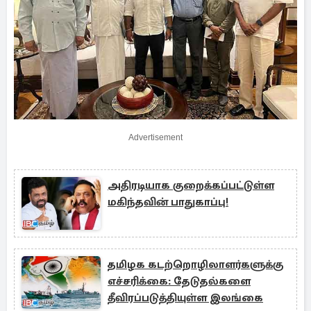
Advertisement
அதிரடியாக குறைக்கப்பட்டுள்ள
மகிந்தவின் பாதுகாப்பு!
தமிழக கடற்றொழிலாளர்களுக்கு
எச்சரிக்கை: தேடுதல்களை
தீவிரப்படுத்தியுள்ள இலங்கை