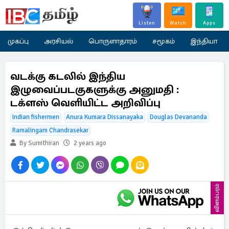
Listen
Watch
Apps
முகப்பு
அரசியல்
பொருளாதாரம்
சமூகம்
இந்தியா
வடக்கு கடலில் இந்திய
இழுவைப்படகுகளுக்கு அனுமதி :
டக்ளஸ் வெளியிட்ட அறிவிப்பு
Indian fishermen
Anura Kumara Dissanayaka
Douglas Devananda
Ramalingam Chandrasekar
By Sumithiran
2 years ago
விளம்பரம்