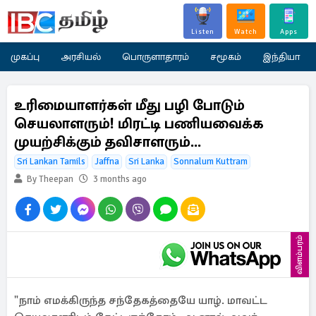
Listen
Watch
Apps
முகப்பு
அரசியல்
பொருளாதாரம்
சமூகம்
இந்தியா
உரிமையாளர்கள் மீது பழி போடும்
செயலாளரும்! மிரட்டி பணியவைக்க
முயற்சிக்கும் தவிசாளரும்...
Sri Lankan Tamils
Jaffna
Sri Lanka
Sonnalum Kuttram
By Theepan
3 months ago
விளம்பரம்
"நாம் எமக்கிருந்த சந்தேகத்தையே யாழ். மாவட்ட