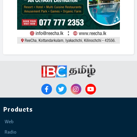
Products
Web
Radio