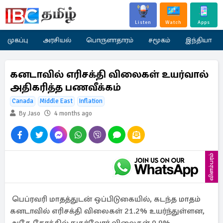
Listen
Watch
Apps
முகப்பு
அரசியல்
பொருளாதாரம்
சமூகம்
இந்தியா
கனடாவில் எரிசக்தி விலைகள் உயர்வால்
அதிகரித்த பணவீக்கம்
Canada
Middle East
Inflation
By Jaso
4 months ago
விளம்பரம்
பெப்ரவரி மாதத்துடன் ஒப்பிடுகையில், கடந்த மாதம்
கனடாவில் எரிசக்தி விலைகள் 21.2% உயர்ந்துள்ளன,