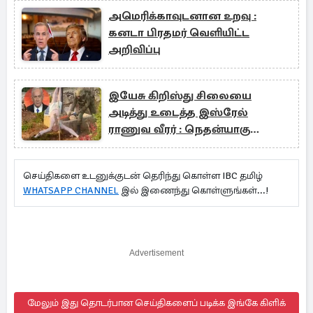
அமெரிக்காவுடனான உறவு :
கனடா பிரதமர் வெளியிட்ட
அறிவிப்பு
இயேசு கிறிஸ்து சிலையை
அடித்து உடைத்த இஸ்ரேல்
ராணுவ வீரர் : நெதன்யாகு
கண்டனம்
செய்திகளை உடனுக்குடன் தெரிந்து கொள்ள IBC தமிழ்
WHATSAPP CHANNEL
இல் இணைந்து கொள்ளுங்கள்...!
Advertisement
மேலும் இது தொடர்பான செய்திகளைப் படிக்க இங்கே கிளிக்