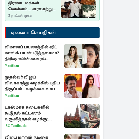
திரண்ட மக்கள்
வெள்ளம்... வரலாற்றுச்
சிறப்புமிக்க சுதுமலைப்
3 நாட்கள் முன்
பிரகடனம்…
ஏனைய செய்திகள்
விமானப் பயணத்தில் ஷீட்
மாஸ்க் பயன்படுத்தலாமா?
திரிஷாவின் வைரல்
செல்ஃபிக்கு மருத்துவர்
Manithan
விளக்கம்
முதல்வர் விஜய்
விவாகரத்து வழக்கில் புதிய
திருப்பம் - வழக்கை வாபஸ்
பெற்ற சங்கீதா!
Manithan
டாஸ்மாக் கடைகளில்
கூடுதல் கட்டணம்
வசூலித்தால் வழக்கு:
சென்னை உயர்நீதிமன்றம்
IBC Tamilnadu
உத்தரவு
விஜய் மற்றும் நடிகை