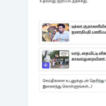
உதவுவது குறிப்பிடத்தக்கது.
டித்வா சூறாவளியி
ஜனாதிபதி பணிப்ப
யாழ். தையிட்டி வி
காவல்துறையினர்
செய்திகளை உடனுக்குடன் தெரிந்து
இணைந்து கொள்ளுங்கள்...!