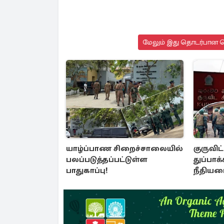
மேலும் இது தொடர்பான செ
யாழ்ப்பாண சிறைச்சாலையில்
குருவி
பலப்படுத்தப்பட்டுள்ள
துப்பாக்க
பாதுகாப்பு!
நீதியமை