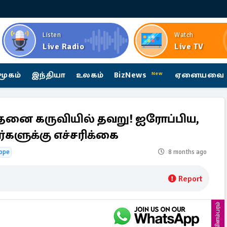
Listen
Watch
Live Radio
Live TV
மூகம்
இந்தியா
உலகம்
BizNews
ஏனையவை
New
சோதனை கருவியில் தவறு! ஐரோப்பிய,
்களுக்கு எச்சரிக்கை
ope
8 months ago
Report
விளம்பரம்