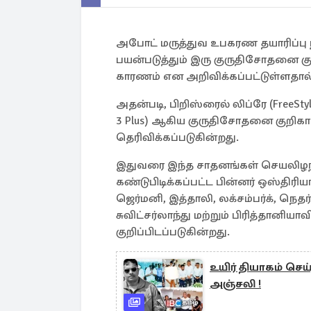
அபோட் மருத்துவ உபகரண தயாரிப்பு ந
பயன்படுத்தும் இரு குருதிசோதனை கு
காரணம் என அறிவிக்கப்பட்டுள்ளதால
அதன்படி, பிறிஸ்ரைல் லிப்ரே (FreeStyle
3 Plus) ஆகிய குருதிசோதனை குறிகா
தெரிவிக்கப்படுகின்றது.
இதுவரை இந்த சாதனங்கள் செயலிழந
கண்டுபிடிக்கப்பட்ட பின்னர் ஒஸ்திரியா
ஜெர்மனி, இத்தாலி, லக்சம்பர்க், நெதர
சுவிட்சர்லாந்து மற்றும் பிரித்தானிய
குறிப்பிடப்படுகின்றது.
உயிர் தியாகம் ச
அஞ்சலி !