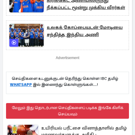
கிரிக்கெட் அணியிலிருந்து
நீக்கப்பட்ட மூன்று முக்கிய வீரர்கள்
உலகக் கோப்பையுடன் மோடியை
சந்தித்த இந்திய அணி
Advertisement
செய்திகளை உடனுக்குடன் தெரிந்து கொள்ள IBC தமிழ்
WHATSAPP
இல் இணைந்து கொள்ளுங்கள்...!
மேலும் இது தொடர்பான செய்திகளைப் படிக்க இங்கே கிளிக்
செய்யவும்
உயிரியல் பரீட்சை வினாத்தாளில் தமிழ்
மாணவர்களுக்கு அநீதி :