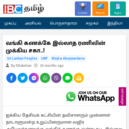
Listen
Watch
Apps
முகப்பு
அரசியல்
பொருளாதாரம்
சமூகம்
இந்தியா
வங்கி கணக்கே இல்லாத ரணிலின்
முக்கிய சகா..!
Sri Lankan Peoples
UNP
Wajira Abeywardena
By Dilakshan
10 months ago
விளம்பரம்
ஐக்கிய தேசியக் கட்சியின் தவிசாளரும் முன்னாள்
நாடாளுமன்ற உறுப்பினருமான வஜிர