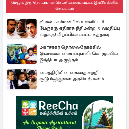
மேலும் இது தொடர்பான செய்திகளைப் படிக்க இங்கே கிளிக்
செய்யவும்
விமல் - கம்மன்பில உள்ளிட்ட 6
பேருக்கு எதிராக நீதிமன்ற அவமதிப்பு
வழக்கு! பிறப்பிக்கப்பட்ட உத்தரவு
மகாசாகர் தொலைநோக்கில்
இலங்கை மையப்புள்ளி: கொழும்பில்
இந்தியா அழுத்தம்
மைத்திரியின் கைதை சுற்றி
சூடுபிடித்துள்ள அரசியல் களம்