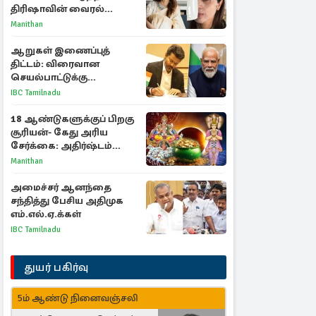
திரிஷாவின் வைரல்
செல்ஃபிக்கு மருத்துவர்
Manithan
விளக்கம்
ஆறுகள் இணைப்புத்
திட்டம்: விரைவான
செயல்பாட்டுக்கு
பிரதமருக்கு முதலமைச்சர்
IBC Tamilnadu
கடிதம்
18 ஆண்டுகளுக்குப் பிறகு
சூரியன்- கேது அரிய
சேர்க்கை: அதிர்ஷ்டம்
பெறும் 3 ராசிகள்!
Manithan
அமைச்சர் ஆனந்தை
சந்தித்து பேசிய அதிமுக
எம்.எல்.ஏ.க்கள்
IBC Tamilnadu
துயர் பகிர்வு
5ம் ஆண்டு நினைவஞ்சலி