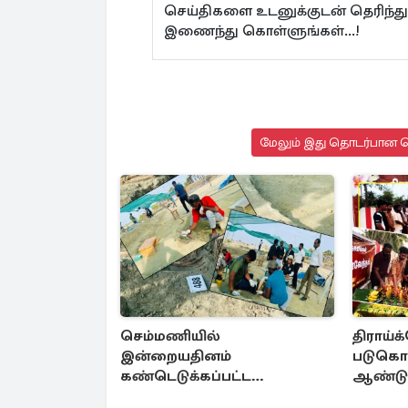
செய்திகளை உடனுக்குடன் தெரிந்த
இணைந்து கொள்ளுங்கள்...!
மேலும் இது தொடர்பான செ
செம்மணியில்
திராய்
இன்றையதினம்
படுகொல
கண்டெடுக்கப்பட்ட
ஆண்டு 
சான்றுப்பொருட்கள்
அஞ்சலி