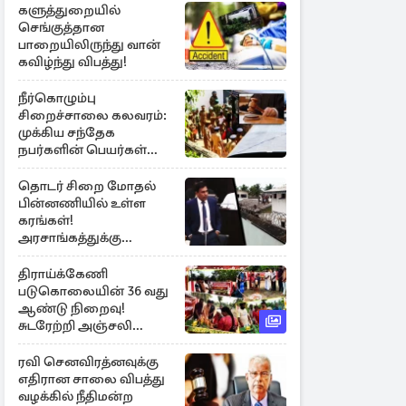
களுத்துறையில்
செங்குத்தான
பாறையிலிருந்து வான்
கவிழ்ந்து விபத்து!
நீர்கொழும்பு
சிறைச்சாலை கலவரம்:
முக்கிய சந்தேக
நபர்களின் பெயர்கள்
நீதிமன்றில் சமர்ப்பிப்பு!
தொடர் சிறை மோதல்
பின்னணியில் உள்ள
கரங்கள்!
அரசாங்கத்துக்கு
கிடைத்த புலனாய்வு
தகவல்
திராய்க்கேணி
படுகொலையின் 36 வது
ஆண்டு நிறைவு!
சுடரேற்றி அஞ்சலி
செலுத்திய மக்கள்
ரவி செனவிரத்னவுக்கு
எதிரான சாலை விபத்து
வழக்கில் நீதிமன்ற