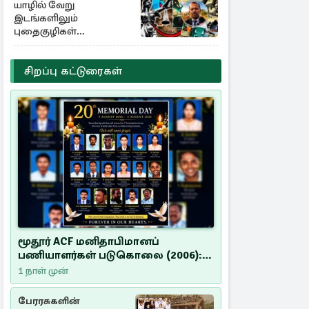
யாழில் வேறு
இடங்களிலும்
புதைகுழிகள்
இருக்கலாம்..!
எழுமாற்றாக அகழ்வு
சிறப்பு கட்டுரைகள்
மூதூர் ACF மனிதாபிமானப்
பணியாளர்கள் படுகொலை (2006):
20 ஆண்டுகளாகியும் நீதி
1 நாள் முன்
மறுக்கப்பட்ட மனிதாபிமானப்
பேரவலம்
பேரரசுகளின்