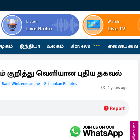
Listen
Watch
Live Radio
Live TV
மூகம்
இந்தியா
உலகம்
BizNews
ஏனையவை
New
் குறித்து வெளியான புதிய தகவல்
Ranil Wickremesinghe
Sri Lankan Peoples
2 years ago
Report
விளம்பரம்