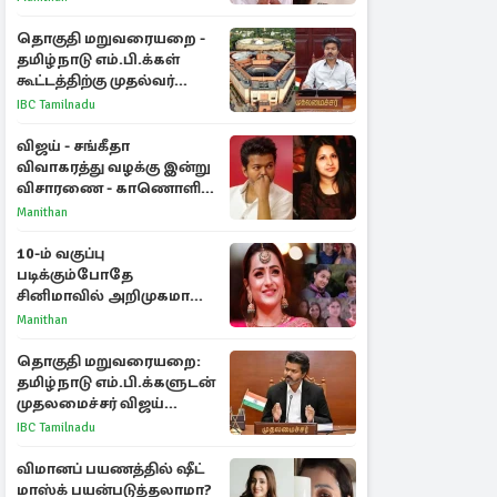
தொகுதி மறுவரையறை -
தமிழ்நாடு எம்.பி.க்கள்
கூட்டத்திற்கு முதல்வர்
விஜய் அழைப்பு
IBC Tamilnadu
விஜய் - சங்கீதா
விவாகரத்து வழக்கு இன்று
விசாரணை - காணொளி
மூலம் ஆஜராக வாய்ப்பு
Manithan
10-ம் வகுப்பு
படிக்கும்போதே
சினிமாவில் அறிமுகமான
த்ரிஷா! உண்மையை
Manithan
பகிர்ந்த இயக்குநர் பிரவீன்
காந்தி
தொகுதி மறுவரையறை:
தமிழ்நாடு எம்.பி.க்களுடன்
முதலமைச்சர் விஜய்
ஆலோசனை
IBC Tamilnadu
விமானப் பயணத்தில் ஷீட்
மாஸ்க் பயன்படுத்தலாமா?