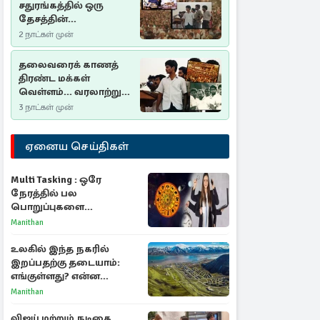
சதுரங்கத்தில் ஒரு
தேசத்தின்
தீர்க்கதரிசனம் :
2 நாட்கள் முன்
சுதுமலை பிரகடனம்
ஒரு வரலாற்றுப் பாடம்
தலைவரைக் காணத்
திரண்ட மக்கள்
வெள்ளம்... வரலாற்றுச்
சிறப்புமிக்க சுதுமலைப்
3 நாட்கள் முன்
பிரகடனம்…
ஏனைய செய்திகள்
Multi Tasking : ஒரே
நேரத்தில் பல
பொறுப்புகளை
கையாளும் டாப் 3 ராசிகள்!
Manithan
உலகில் இந்த நகரில்
இறப்பதற்கு தடையாம்:
எங்குள்ளது? என்ன
காரணம் தெரியுமா?
Manithan
விஜய் மற்றும் நடிகை