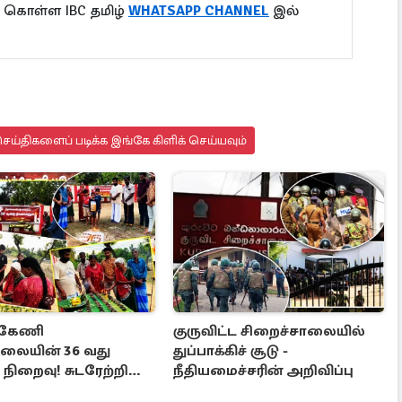
ு கொள்ள IBC தமிழ்
WHATSAPP CHANNEL
இல்
ய்திகளைப் படிக்க இங்கே கிளிக் செய்யவும்
க்கேணி
குருவிட்ட சிறைச்சாலையில்
ையின் 36 வது
துப்பாக்கிச் சூடு -
நிறைவு! சுடரேற்றி
நீதியமைச்சரின் அறிவிப்பு
 செலுத்திய மக்கள்