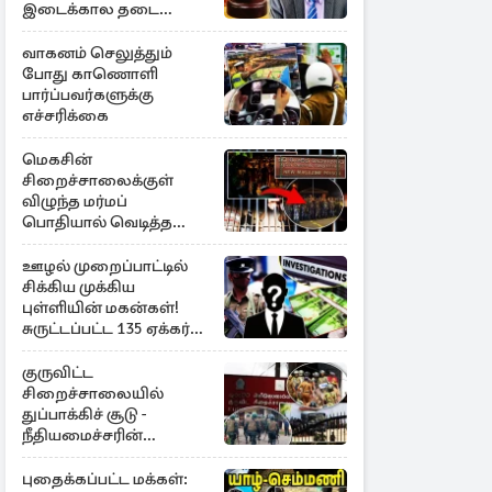
இடைக்கால தடை
உத்தரவு!
வாகனம் செலுத்தும்
போது காணொளி
பார்ப்பவர்களுக்கு
எச்சரிக்கை
மெகசின்
சிறைச்சாலைக்குள்
விழுந்த மர்மப்
பொதியால் வெடித்த
மோதல் - ஒருவர் பலி :
பலர் காயம்
ஊழல் முறைப்பாட்டில்
சிக்கிய முக்கிய
புள்ளியின் மகன்கள்!
சுருட்டப்பட்ட 135 ஏக்கர்
தேயிலைத் தோட்டம்
குருவிட்ட
சிறைச்சாலையில்
துப்பாக்கிச் சூடு -
நீதியமைச்சரின்
அறிவிப்பு
புதைக்கப்பட்ட மக்கள்: