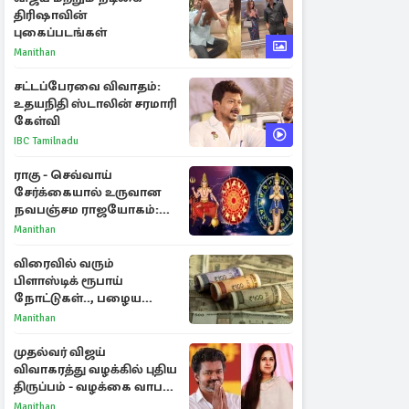
திரிஷாவின்
புகைப்படங்கள்
Manithan
சட்டப்பேரவை விவாதம்:
உதயநிதி ஸ்டாலின் சரமாரி
கேள்வி
IBC Tamilnadu
ராகு - செவ்வாய்
சேர்க்கையால் உருவான
நவபஞ்சம ராஜயோகம்:
அதிர்ஷ்டம் பெறும் 3
Manithan
ராசிகள்!
விரைவில் வரும்
பிளாஸ்டிக் ரூபாய்
நோட்டுகள்.., பழைய
காகித நோட்டுகள்
Manithan
செல்லுமா?
முதல்வர் விஜய்
விவாகரத்து வழக்கில் புதிய
திருப்பம் - வழக்கை வாபஸ்
பெற்ற சங்கீதா!
Manithan