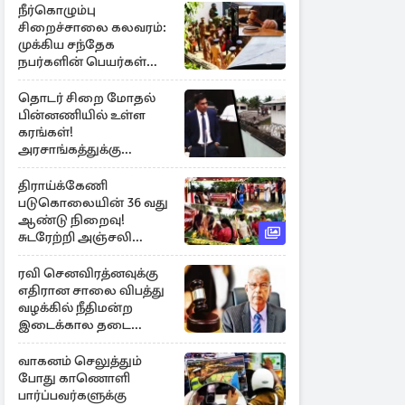
நீர்கொழும்பு
சிறைச்சாலை கலவரம்:
முக்கிய சந்தேக
நபர்களின் பெயர்கள்
நீதிமன்றில் சமர்ப்பிப்பு!
தொடர் சிறை மோதல்
பின்னணியில் உள்ள
கரங்கள்!
அரசாங்கத்துக்கு
கிடைத்த புலனாய்வு
தகவல்
திராய்க்கேணி
படுகொலையின் 36 வது
ஆண்டு நிறைவு!
சுடரேற்றி அஞ்சலி
செலுத்திய மக்கள்
ரவி செனவிரத்னவுக்கு
எதிரான சாலை விபத்து
வழக்கில் நீதிமன்ற
இடைக்கால தடை
உத்தரவு!
வாகனம் செலுத்தும்
போது காணொளி
பார்ப்பவர்களுக்கு