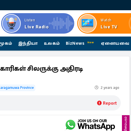
Listen
Watch
Live Radio
Live TV
மூகம்
இந்தியா
உலகம்
BizNews
ஏனையவை
New
ாரிகள் சிலருக்கு அதிரடி
aragamuwa Province
2 years ago
Report
விளம்பரம்