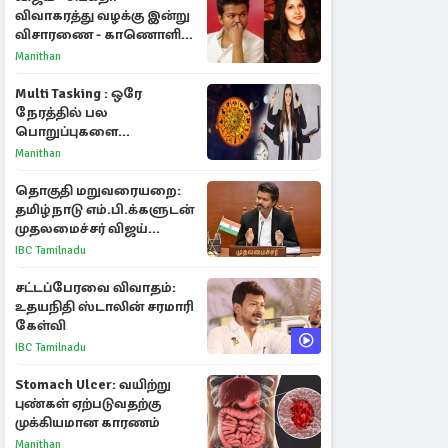
விவாகரத்து வழக்கு இன்று
விசாரணை - காணொளி
மூலம் ஆஜராக வாய்ப்பு
Manithan
Multi Tasking : ஒரே
நேரத்தில் பல
பொறுப்புகளை
கையாளும் டாப் 3 ராசிகள்!
Manithan
தொகுதி மறுவரையறை:
தமிழ்நாடு எம்.பி.க்களுடன்
முதலமைச்சர் விஜய்
ஆலோசனை
IBC Tamilnadu
சட்டப்பேரவை விவாதம்:
உதயநிதி ஸ்டாலின் சரமாரி
கேள்வி
IBC Tamilnadu
Stomach Ulcer: வயிற்று
புண்கள் ஏற்படுவதற்கு
முக்கியமான காரணம்
Manithan