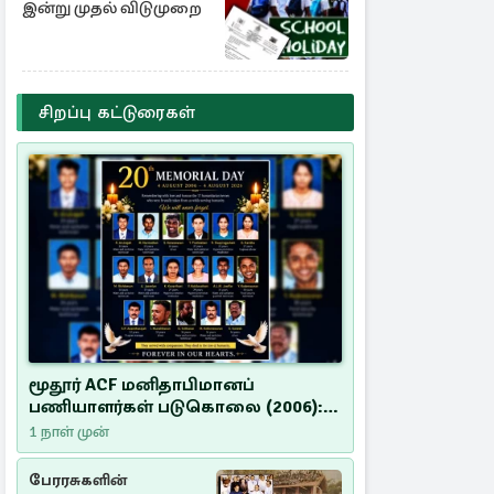
இன்று முதல் விடுமுறை
சிறப்பு கட்டுரைகள்
மூதூர் ACF மனிதாபிமானப்
பணியாளர்கள் படுகொலை (2006):
20 ஆண்டுகளாகியும் நீதி
1 நாள் முன்
மறுக்கப்பட்ட மனிதாபிமானப்
பேரவலம்
பேரரசுகளின்