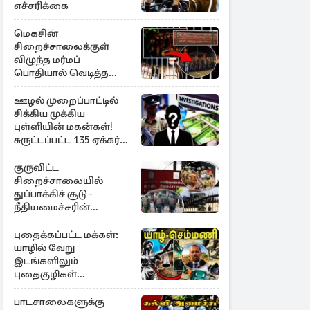
எச்சரிக்கை
மெகசின்
சிறைச்சாலைக்குள்
விழுந்த மர்மப்
பொதியால் வெடித்த
மோதல் - ஒருவர் பலி :
பலர் காயம்
ஊழல் முறைப்பாட்டில்
சிக்கிய முக்கிய
புள்ளியின் மகன்கள்!
சுருட்டப்பட்ட 135 ஏக்கர்
தேயிலைத் தோட்டம்
குருவிட்ட
சிறைச்சாலையில்
துப்பாக்கிச் சூடு -
நீதியமைச்சரின்
அறிவிப்பு
புதைக்கப்பட்ட மக்கள்:
யாழில் வேறு
இடங்களிலும்
புதைகுழிகள்
இருக்கலாம்..!
எழுமாற்றாக அகழ்வு
பாடசாலைகளுக்கு