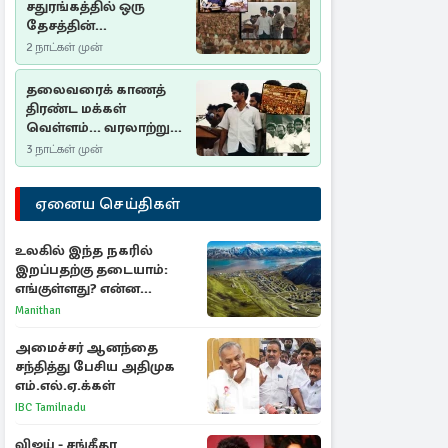
சதுரங்கத்தில் ஒரு
தேசத்தின்
தீர்க்கதரிசனம் :
2 நாட்கள் முன்
சுதுமலை பிரகடனம்
ஒரு வரலாற்றுப் பாடம்
தலைவரைக் காணத்
திரண்ட மக்கள்
வெள்ளம்... வரலாற்றுச்
சிறப்புமிக்க சுதுமலைப்
3 நாட்கள் முன்
பிரகடனம்…
ஏனைய செய்திகள்
உலகில் இந்த நகரில்
இறப்பதற்கு தடையாம்:
எங்குள்ளது? என்ன
காரணம் தெரியுமா?
Manithan
அமைச்சர் ஆனந்தை
சந்தித்து பேசிய அதிமுக
எம்.எல்.ஏ.க்கள்
IBC Tamilnadu
விஜய் - சங்கீதா