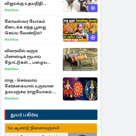
விஜய்க்கு உதயநிதி
ஸ்டாலின் பதிலடி
Manithan
கோடீஸ்வர யோகம்
கிடைக்க எந்த பூஜை
செய்ய வேண்டும்?
Manithan
விரைவில் வரும்
பிளாஸ்டிக் ரூபாய்
நோட்டுகள்.., பழைய
காகித நோட்டுகள்
Manithan
செல்லுமா?
ராகு - செவ்வாய்
சேர்க்கையால் உருவான
நவபஞ்சம ராஜயோகம்:
அதிர்ஷ்டம் பெறும் 3
Manithan
ராசிகள்!
துயர் பகிர்வு
5ம் ஆண்டு நினைவஞ்சலி