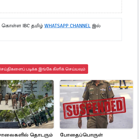
ு கொள்ள IBC தமிழ்
WHATSAPP CHANNEL
இல்
ய்திகளைப் படிக்க இங்கே கிளிக் செய்யவும்
சாலைகளில் தொடரும்
போதைப்பொருள்