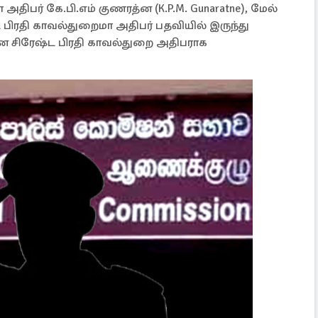
திபர் கே.பி.எம் குணரத்ன (K.P.M. Gunaratne), மேல்
பிரதி காவல்துறைமா அதிபர் பதவியில் இருந்து
ன சிரேஷ்ட பிரதி காவல்துறை அதிபராக