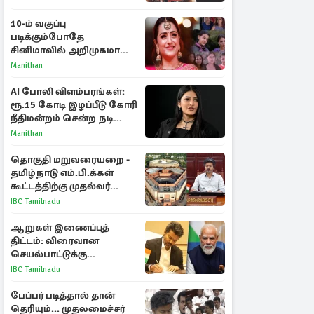
10-ம் வகுப்பு
படிக்கும்போதே
சினிமாவில் அறிமுகமான
த்ரிஷா! உண்மையை
Manithan
பகிர்ந்த இயக்குநர் பிரவீன்
காந்தி
AI போலி விளம்பரங்கள்:
ரூ.15 கோடி இழப்பீடு கோரி
நீதிமன்றம் சென்ற நடிகை
ஸ்ருதி ஹாசன்!
Manithan
தொகுதி மறுவரையறை -
தமிழ்நாடு எம்.பி.க்கள்
கூட்டத்திற்கு முதல்வர்
விஜய் அழைப்பு
IBC Tamilnadu
ஆறுகள் இணைப்புத்
திட்டம்: விரைவான
செயல்பாட்டுக்கு
பிரதமருக்கு முதலமைச்சர்
IBC Tamilnadu
கடிதம்
பேப்பர் படித்தால் தான்
தெரியும்... முதலமைச்சர்