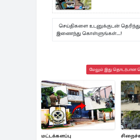
செய்திகளை உடனுக்குடன் தெரிந்த
இணைந்து கொள்ளுங்கள்...!
மேலும் இது தொடர்பான செ
மட்டக்களப்பு
சிறைச்