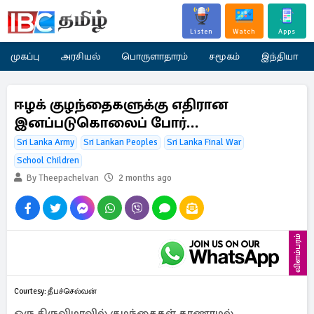
Listen
Watch
Apps
முகப்பு
அரசியல்
பொருளாதாரம்
சமூகம்
இந்தியா
ஈழக் குழந்தைகளுக்கு எதிரான
இனப்படுகொலைப் போர்…
Sri Lanka Army
Sri Lankan Peoples
Sri Lanka Final War
School Children
By Theepachelvan
2 months ago
விளம்பரம்
Courtesy: தீபச்செல்வன்
ஒரு திருவிழாவில் குழந்தைகள் காணாமல்