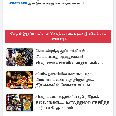
WHATSAPP
இல் இணைந்து கொள்ளுங்கள்...!
மேலும் இது தொடர்பான செய்திகளைப் படிக்க இங்கே கிளிக்
செய்யவும்
செயலிழந்த துப்பாக்கிகள் -
மீட்கப்படாத ஆயுதங்கள்!
சிறைச்சாலைகளின் பாதுகாப்பில்
பாரிய அச்சுறுத்தல்
கிளிநொச்சியில் களைகட்டும்
பிரமாண்ட உணவுத் திருவிழா...
றீ(ச்)ஷாவில் கொண்டாட்டம்!
சிறைகளை உலுக்கிய ஒரே நேரக்
கலவரங்கள்....! உளவுத்துறை எச்சரித்த
பாரிய சதி அம்பலம்