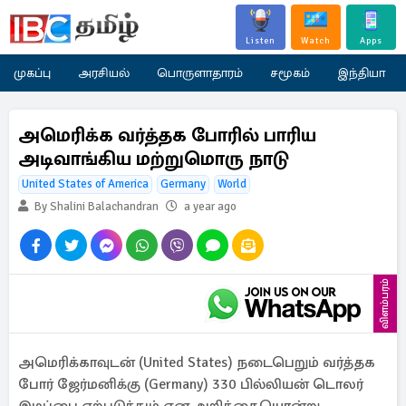
Listen
Watch
Apps
முகப்பு
அரசியல்
பொருளாதாரம்
சமூகம்
இந்தியா
அமெரிக்க வர்த்தக போரில் பாரிய
அடிவாங்கிய மற்றுமொரு நாடு
United States of America
Germany
World
By Shalini Balachandran
a year ago
விளம்பரம்
அமெரிக்காவுடன் (United States) நடைபெறும் வர்த்தக
போர் ஜேர்மனிக்கு (Germany) 330 பில்லியன் டொலர்