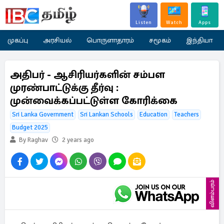
Listen
Watch
Apps
முகப்பு
அரசியல்
பொருளாதாரம்
சமூகம்
இந்தியா
அதிபர் - ஆசிரியர்களின் சம்பள
முரண்பாட்டுக்கு தீர்வு :
முன்வைக்கப்பட்டுள்ள கோரிக்கை
Sri Lanka Government
Sri Lankan Schools
Education
Teachers
Budget 2025
By Raghav
2 years ago
விளம்பரம்