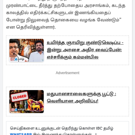
முரண்பாட்டை தீர்த்து தற்போதைய அரசாங்கம், கடந்த
காலத்தில் எதிர்க்கட்சிகளுடன் இணங்கியதைப்
போன்று நிலுவைத் தொகையை வழங்க வேண்டும்”
என தெரிவித்துள்ளார்.
உயிர்த்த ஞாயிறு குண்டுவெடிப்பு -
இன்று அரசை அதிர வைப்பேன்:
எச்சரிக்கும் கம்மன்பில
Advertisement
மதுபானசாலைகளுக்கு பூட்டு :
வெளியான அறிவிப்பு!
செய்திகளை உடனுக்குடன் தெரிந்து கொள்ள IBC தமிழ்
WHATSAPP
இல் இணைந்து கொள்ளுங்கள்...!