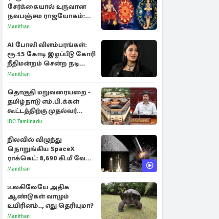
சேர்க்கையால் உருவான
நவபஞ்சம ராஜயோகம்:
அதிர்ஷ்டம் பெறும் 3
Manithan
ராசிகள்!
AI போலி விளம்பரங்கள்:
ரூ.15 கோடி இழப்பீடு கோரி
நீதிமன்றம் சென்ற நடிகை
ஸ்ருதி ஹாசன்!
Manithan
தொகுதி மறுவரையறை -
தமிழ்நாடு எம்.பி.க்கள்
கூட்டத்திற்கு முதல்வர்
விஜய் அழைப்பு
IBC Tamilnadu
நிலவில் விழுந்து
நொறுங்கிய SpaceX
ராக்கெட்: 8,690 கி.மீ வேக
மோதலால் உருவான புதிய
Manithan
பள்ளம்!
உலகிலேயே அதிக
ஆண்டுகள் வாழும்
உயிரினம்.., எது தெரியுமா?
Manithan