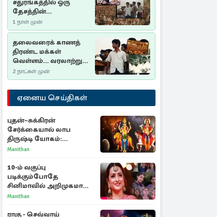
சதுரங்கத்தில் ஒரு
தேசத்தின்
தீர்க்கதரிசனம் :
1 நாள் முன்
சுதுமலை பிரகடனம்
ஒரு வரலாற்றுப் பாடம்
தலைவரைக் காணத்
திரண்ட மக்கள்
வெள்ளம்... வரலாற்றுச்
சிறப்புமிக்க சுதுமலைப்
2 நாட்கள் முன்
பிரகடனம்…
ஏனைய செய்திகள்
புதன்–சுக்கிரன்
சேர்க்கையால் லாப
திருஷ்டி யோகம்:
அதிர்ஷ்டம் பெறும் டாப் 3
Manithan
ராசிகள்!
10-ம் வகுப்பு
படிக்கும்போதே
சினிமாவில் அறிமுகமான
த்ரிஷா! உண்மையை
Manithan
பகிர்ந்த இயக்குநர் பிரவீன்
காந்தி
ராகு - செவ்வாய்