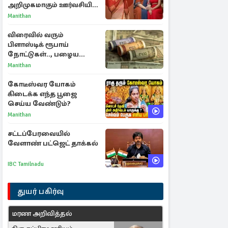
அறிமுகமாகும் ஊர்வசியின்
மகள் தேஜலட்சுமி!
Manithan
விரைவில் வரும்
பிளாஸ்டிக் ரூபாய்
நோட்டுகள்.., பழைய
காகித நோட்டுகள்
Manithan
செல்லுமா?
கோடீஸ்வர யோகம்
கிடைக்க எந்த பூஜை
செய்ய வேண்டும்?
Manithan
சட்டப்பேரவையில்
வேளாண் பட்ஜெட் தாக்கல்
IBC Tamilnadu
துயர் பகிர்வு
மரண அறிவித்தல்