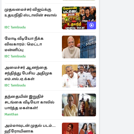
முதலமைச்சர் விஜய்க்கு
உதயநிதி ஸ்டாலின் சவால்
IBC Tamilnadu
மோடி வீடியோ நீக்க
விவகாரம்: மெட்டா
மன்னிப்பு
IBC Tamilnadu
அமைச்சர் ஆனந்தை
சந்தித்து பேசிய அதிமுக
எம்.எல்.ஏ.க்கள்
IBC Tamilnadu
தந்தையின் இறுதிச்
சடங்கை வீடியோ காலில்
பார்த்த மகள்கள்!
Manithan
அம்மாவுடன் முதல் படம்...
ஹீரோயினாக