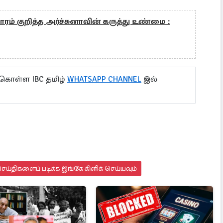
் குறித்த அர்ச்சுனாவின் கருத்து உண்மை :
 கொள்ள IBC தமிழ்
WHATSAPP CHANNEL
இல்
ய்திகளைப் படிக்க இங்கே கிளிக் செய்யவும்