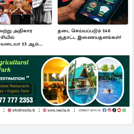
ற்று அதிகார
தடை செய்யப்படும் 146
சியில்
சூதாட்ட இணையதளங்கள்!
ையடையா 13 ஆம்
்தத்தின்
ோற்றம்