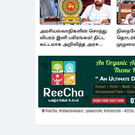
அரசியல்வாதிகளின் சொத்து
நிறைவே
விபரம் இனி பகிரங்கம்! திட்ட
தொடர்ச்
வட்டமாக அறிவித்த அரச
முழும
தரப்பு
சீர்திருத
மாயத்த