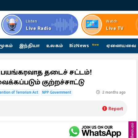
Listen
Watch
Live Radio
Live TV
மூகம்
இந்தியா
உலகம்
BizNews
ஏனையவை
New
் பயங்கரவாத தடைச் சட்டம்!
க்கப்படும் குற்றச்சாட்டு
ention of Terrorism Act
NPP Government
2 months ago
Report
விளம்பரம்