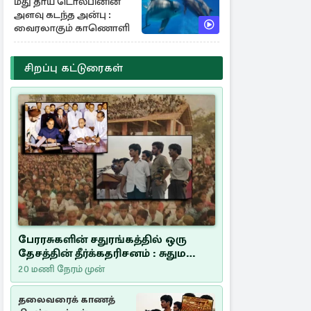
மீது தாய் டொல்பினின்
அளவு கடந்த அன்பு :
வைரலாகும் காணொளி
சிறப்பு கட்டுரைகள்
பேரரசுகளின் சதுரங்கத்தில் ஒரு
தேசத்தின் தீர்க்கதரிசனம் : சுதுமலை
பிரகடனம் ஒரு வரலாற்றுப் பாடம்
20 மணி நேரம் முன்
தலைவரைக் காணத்