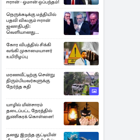
ஈரான் - ஓமான் ஒப்பந்தம்!
நெருக்கடிக்கு மத்தியில்
பதவி விலகும் ஈரான்
ஜனாதிபதி:
வெளியானது
சர்ச்சையின் உண்மை
நிலை
கோர விபத்தில் சிக்கி
வங்கி முகாமையாளர்
உயிரிழப்பு
மரணவீட்டிற்கு சென்று
திரும்பியவர்களுக்கு
நேர்ந்த கதி
யாழில் மின்சாரம்
தடைப்பட்ட நேரத்தில்
துணிகரக் கொள்ளை!
தனது இறந்த குட்டியின்