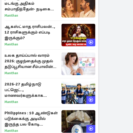
மடங்கு அதிகம்
சம்பாதித்தேன்- நடிகை
ஜோதிகா
Manithan
ஆகஸ்ட் மாத ராசிபலன்..,
12 ராசிகளுக்கும் எப்படி
இருக்கும்?
Manithan
உலக தாய்ப்பால் வாரம்
2026: குழந்தைக்கு முதல்
தடுப்பூசியான சீம்பாலின்
முக்கியத்துவம்!
Manithan
2026-27 தமிழ்நாடு
பட்ஜெட்..,
மாணவர்களுக்காக
வெளியான முக்கிய
Manithan
அறிவிப்புகள்
Philippines : 10 ஆண்டுகள்
படுக்கைக்கு அடியில்
இருந்த பல கோடி
மதிப்புள்ள அரிய முத்து!
Manithan