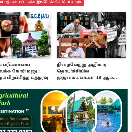
ய்திகளைப் படிக்க இங்கே கிளிக் செய்யவும்
ப் பரீட்சையை
நிறைவேற்று அதிகார
ைக்க கோரி மனு :
தொடர்ச்சியில்
றம் பிறப்பித்த உத்தரவு
முழுமையடையா 13 ஆம்
சீர்திருத்தத்தின்
மாயத்தோற்றம்