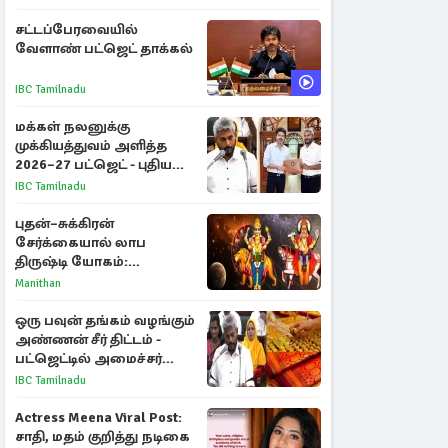
சட்டப்பேரவையில்
வேளாண் பட்ஜெட் தாக்கல்
IBC Tamilnadu
மக்கள் நலனுக்கு
முக்கியத்துவம் அளித்த
2026–27 பட்ஜெட் - புதிய
நலத்திட்டங்கள்
IBC Tamilnadu
என்னென்ன?
புதன்–சுக்கிரன்
சேர்க்கையால் லாப
திருஷ்டி யோகம்:
அதிர்ஷ்டம் பெறும் டாப் 3
Manithan
ராசிகள்!
ஒரு பவுன் தங்கம் வழங்கும்
அண்ணன் சீர் திட்டம் -
பட்ஜெட்டில் அமைச்சர்
மரிய வில்சன் அறிவிப்பு!
IBC Tamilnadu
Actress Meena Viral Post:
சாதி, மதம் குறித்து நடிகை