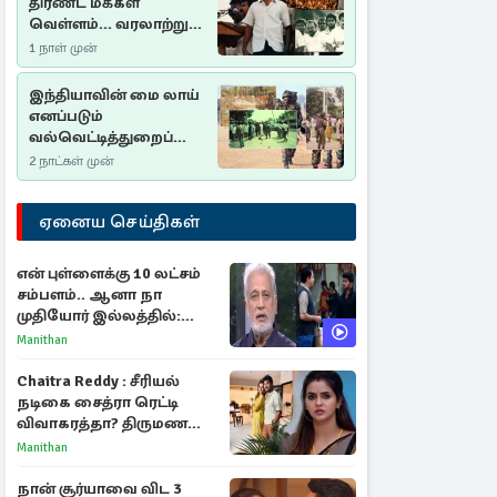
திரண்ட மக்கள்
வெள்ளம்... வரலாற்றுச்
சிறப்புமிக்க சுதுமலைப்
1 நாள் முன்
பிரகடனம்…
இந்தியாவின் மை லாய்
எனப்படும்
வல்வெட்டித்துறைப்
படுகொலை…
2 நாட்கள் முன்
ஏனைய செய்திகள்
என் புள்ளைக்கு 10 லட்சம்
சம்பளம்.. ஆனா நா
முதியோர் இல்லத்தில்:
நடிகரின் கண்ணீர் பேட்டி
Manithan
Chaitra Reddy : சீரியல்
நடிகை சைத்ரா ரெட்டி
விவாகரத்தா? திருமண
புகைப்படங்களை நீக்கம்
Manithan
நான் சூர்யாவை விட 3