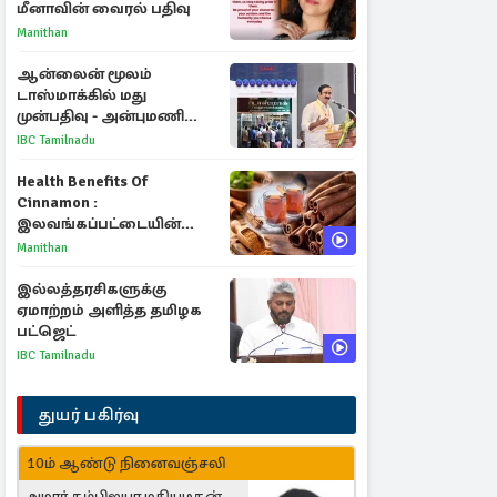
மீனாவின் வைரல் பதிவு
Manithan
ஆன்லைன் மூலம்
டாஸ்மாக்கில் மது
முன்பதிவு - அன்புமணி
ராமதாஸ் எதிர்ப்பு
IBC Tamilnadu
Health Benefits Of
Cinnamon :
இலவங்கப்பட்டையின்
மருத்துவ குணங்களும்
Manithan
ஆரோக்கிய
நன்மைகளும்!
இல்லத்தரசிகளுக்கு
ஏமாற்றம் அளித்த தமிழக
பட்ஜெட்
IBC Tamilnadu
துயர் பகிர்வு
10ம் ஆண்டு நினைவஞ்சலி
அமரர் தம்பிஐயா மதியழகன்