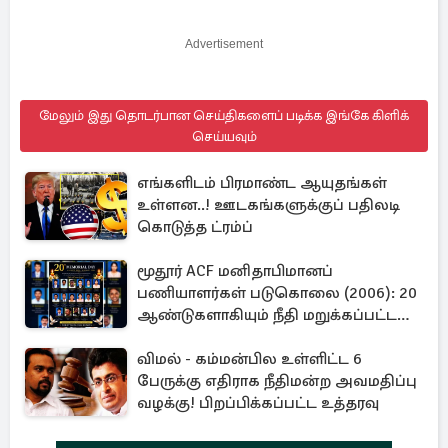
Advertisement
மேலும் இது தொடர்பான செய்திகளைப் படிக்க இங்கே கிளிக்
செய்யவும்
எங்களிடம் பிரமாண்ட ஆயுதங்கள்
உள்ளன..! ஊடகங்களுக்குப் பதிலடி
கொடுத்த ட்ரம்ப்
மூதூர் ACF மனிதாபிமானப்
பணியாளர்கள் படுகொலை (2006): 20
ஆண்டுகளாகியும் நீதி மறுக்கப்பட்ட
மனிதாபிமானப் பேரவலம்
விமல் - கம்மன்பில உள்ளிட்ட 6
பேருக்கு எதிராக நீதிமன்ற அவமதிப்பு
வழக்கு! பிறப்பிக்கப்பட்ட உத்தரவு