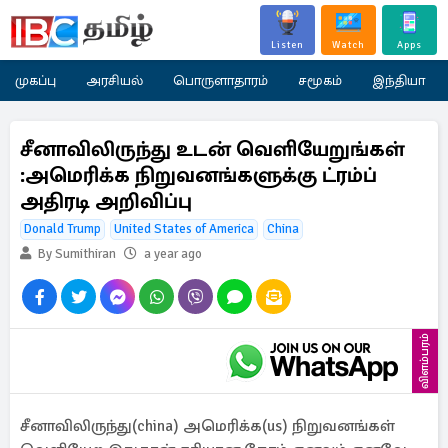
Listen
Watch
Apps
முகப்பு
அரசியல்
பொருளாதாரம்
சமூகம்
இந்தியா
சீனாவிலிருந்து உடன் வெளியேறுங்கள்
:அமெரிக்க நிறுவனங்களுக்கு ட்ரம்ப்
அதிரடி அறிவிப்பு
Donald Trump
United States of America
China
By Sumithiran
a year ago
விளம்பரம்
சீனாவிலிருந்து(china) அமெரிக்க(us) நிறுவனங்கள்