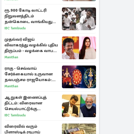
ரூ.900 கோடி லாட்டரி
நிறுவனத்திடம்
நன்கொடை வாங்கியது
ஏன்? உதயநிதி - ஆதவ்
IBC Tamilnadu
விவாதம்
முதல்வர் விஜய்
விவாகரத்து வழக்கில் புதிய
திருப்பம் - வழக்கை வாபஸ்
பெற்ற சங்கீதா!
Manithan
ராகு - செவ்வாய்
சேர்க்கையால் உருவான
நவபஞ்சம ராஜயோகம்:
அதிர்ஷ்டம் பெறும் 3
Manithan
ராசிகள்!
ஆறுகள் இணைப்புத்
திட்டம்: விரைவான
செயல்பாட்டுக்கு
பிரதமருக்கு முதலமைச்சர்
IBC Tamilnadu
கடிதம்
விரைவில் வரும்
பிளாஸ்டிக் ரூபாய்