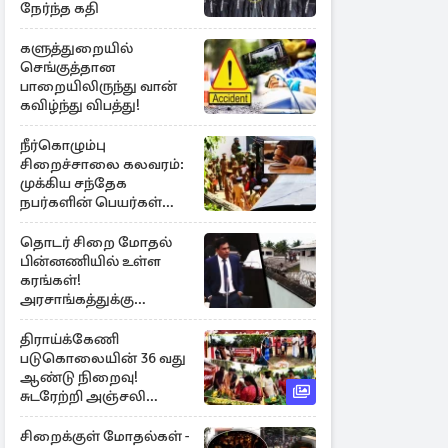
நேர்ந்த கதி
களுத்துறையில்
செங்குத்தான
பாறையிலிருந்து வான்
கவிழ்ந்து விபத்து!
நீர்கொழும்பு
சிறைச்சாலை கலவரம்:
முக்கிய சந்தேக
நபர்களின் பெயர்கள்
நீதிமன்றில் சமர்ப்பிப்பு!
தொடர் சிறை மோதல்
பின்னணியில் உள்ள
கரங்கள்!
அரசாங்கத்துக்கு
கிடைத்த புலனாய்வு
தகவல்
திராய்க்கேணி
படுகொலையின் 36 வது
ஆண்டு நிறைவு!
சுடரேற்றி அஞ்சலி
செலுத்திய மக்கள்
சிறைக்குள் மோதல்கள் -