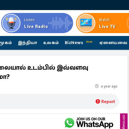
Listen
Watch
Live Radio
Live TV
மூகம்
இந்தியா
உலகம்
BizNews
ஏனையவை
New
லையால் உடம்பில் இவ்வளவு
மா?
a year ago
Report
விளம்பரம்