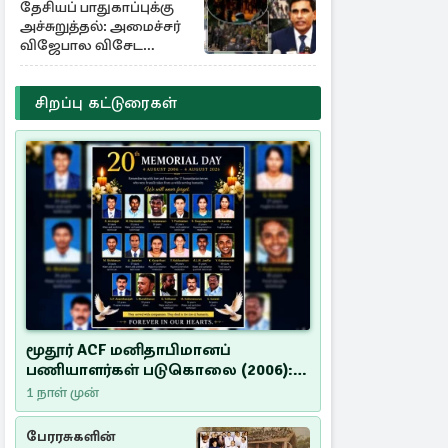
தேசியப் பாதுகாப்புக்கு
அச்சுறுத்தல்: அமைச்சர்
விஜேபால விசேட
அறிவிப்பு
சிறப்பு கட்டுரைகள்
மூதூர் ACF மனிதாபிமானப்
பணியாளர்கள் படுகொலை (2006):
20 ஆண்டுகளாகியும் நீதி
1 நாள் முன்
மறுக்கப்பட்ட மனிதாபிமானப்
பேரவலம்
பேரரசுகளின்