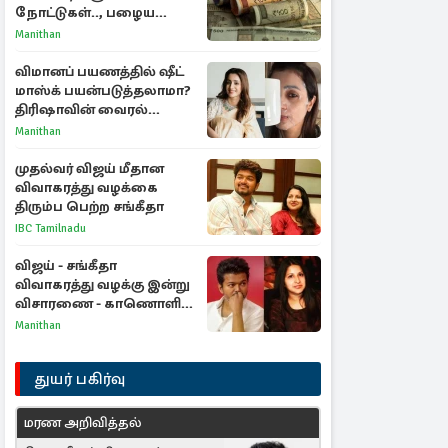
நோட்டுகள்.., பழைய
காகித நோட்டுகள்
Manithan
செல்லுமா?
விமானப் பயணத்தில் ஷீட்
மாஸ்க் பயன்படுத்தலாமா?
திரிஷாவின் வைரல்
செல்ஃபிக்கு மருத்துவர்
Manithan
விளக்கம்
முதல்வர் விஜய் மீதான
விவாகரத்து வழக்கை
திரும்ப பெற்ற சங்கீதா
IBC Tamilnadu
விஜய் - சங்கீதா
விவாகரத்து வழக்கு இன்று
விசாரணை - காணொளி
மூலம் ஆஜராக வாய்ப்பு
Manithan
துயர் பகிர்வு
மரண அறிவித்தல்