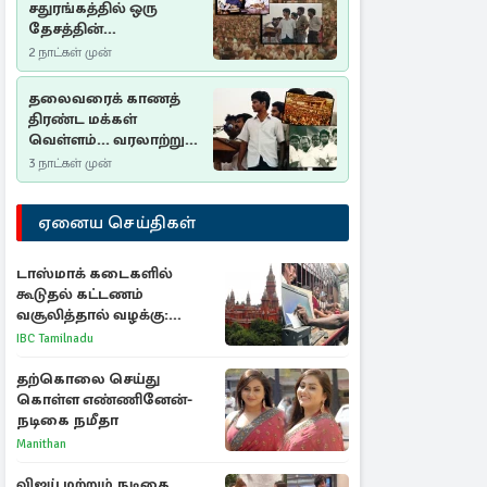
சதுரங்கத்தில் ஒரு
தேசத்தின்
தீர்க்கதரிசனம் :
2 நாட்கள் முன்
சுதுமலை பிரகடனம்
ஒரு வரலாற்றுப் பாடம்
தலைவரைக் காணத்
திரண்ட மக்கள்
வெள்ளம்... வரலாற்றுச்
சிறப்புமிக்க சுதுமலைப்
3 நாட்கள் முன்
பிரகடனம்…
ஏனைய செய்திகள்
டாஸ்மாக் கடைகளில்
கூடுதல் கட்டணம்
வசூலித்தால் வழக்கு:
சென்னை உயர்நீதிமன்றம்
IBC Tamilnadu
உத்தரவு
தற்கொலை செய்து
கொள்ள எண்ணினேன்-
நடிகை நமீதா
Manithan
விஜய் மற்றும் நடிகை