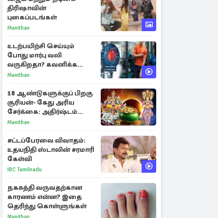
திரிஷாவின்
புகைப்படங்கள்
Manithan
உடற்பயிற்சி செய்யும்
போது மார்பு வலி
வருகிறதா? கவனிக்க
வேண்டிய எச்சரிக்கை
Manithan
அறிகுறிகள்
18 ஆண்டுகளுக்குப் பிறகு
சூரியன்- கேது அரிய
சேர்க்கை: அதிர்ஷ்டம்
பெறும் 3 ராசிகள்!
Manithan
சட்டப்பேரவை விவாதம்:
உதயநிதி ஸ்டாலின் சரமாரி
கேள்வி
IBC Tamilnadu
நகசுத்தி வருவதற்கான
காரணம் என்ன? இதை
தெரிந்து கொள்ளுங்கள்
Manithan