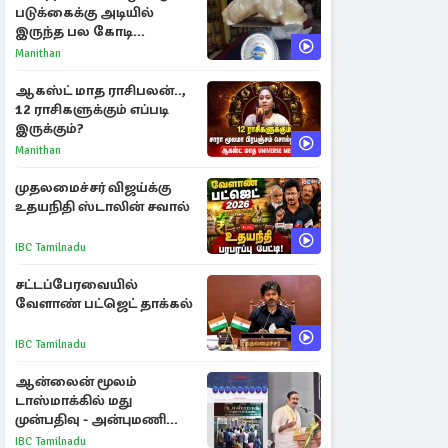
படுக்கைக்கு அடியில்
இருந்த பல கோடி
மதிப்புள்ள அரிய முத்து!
Manithan
ஆகஸ்ட் மாத ராசிபலன்..,
12 ராசிகளுக்கும் எப்படி
இருக்கும்?
Manithan
முதலமைச்சர் விஜய்க்கு
உதயநிதி ஸ்டாலின் சவால்
IBC Tamilnadu
சட்டப்பேரவையில்
வேளாண் பட்ஜெட் தாக்கல்
IBC Tamilnadu
ஆன்லைன் மூலம்
டாஸ்மாக்கில் மது
முன்பதிவு - அன்புமணி
ராமதாஸ் எதிர்ப்பு
IBC Tamilnadu