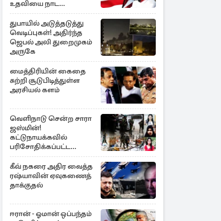
உதவியை நாட
அரசாங்கம் முடிவு
துபாயில் அடுத்தடுத்து
வெடிப்புகள்! அதிர்ந்த
ஜெபல் அலி துறைமுகம்
அருகே
மைத்திரியின் கைதை
சுற்றி சூடுபிடித்துள்ள
அரசியல் களம்
வெளிநாடு சென்ற சாரா
ஜஸ்மின்!
கட்டுநாயக்கவில்
பரிசோதிக்கப்பட்ட
CCTVவில்
வெளிச்சத்துக்கு வந்த
கீவ் நகரை அதிர வைத்த
தகவல்
ரஷ்யாவின் ஏவுகணைத்
தாக்குதல்
ஈரான் - ஓமான் ஒப்பந்தம்