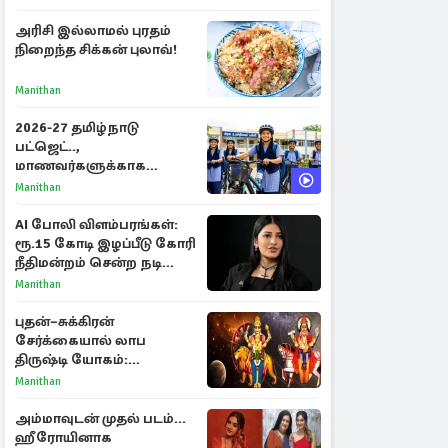
அரிசி இல்லாமல் புரதம்
நிறைந்த சிக்கன் புலாவ்!
Manithan
2026-27 தமிழ்நாடு
பட்ஜெட்..,
மாணவர்களுக்காக
வெளியான முக்கிய
Manithan
அறிவிப்புகள்
AI போலி விளம்பரங்கள்:
ரூ.15 கோடி இழப்பீடு கோரி
நீதிமன்றம் சென்ற நடிகை
ஸ்ருதி ஹாசன்!
Manithan
புதன்–சுக்கிரன்
சேர்க்கையால் லாப
திருஷ்டி யோகம்:
அதிர்ஷ்டம் பெறும் டாப் 3
Manithan
ராசிகள்!
அம்மாவுடன் முதல் படம்...
ஹீரோயினாக