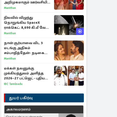
அறிமுகமாகும் ஊர்வசியின்
மகள் தேஜலட்சுமி!
Manithan
நிலவில் விழுந்து
நொறுங்கிய SpaceX
ராக்கெட்: 8,690 கி.மீ வேக
மோதலால் உருவான புதிய
Manithan
பள்ளம்!
நான் சூர்யாவை விட 3
மடங்கு அதிகம்
சம்பாதித்தேன்- நடிகை
ஜோதிகா
Manithan
மக்கள் நலனுக்கு
முக்கியத்துவம் அளித்த
2026–27 பட்ஜெட் - புதிய
நலத்திட்டங்கள்
IBC Tamilnadu
என்னென்ன?
துயர் பகிர்வு
அகாலமரணம்