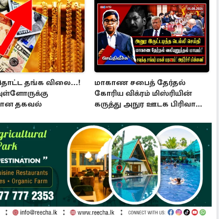
தொட்ட தங்க விலை...!
மாகாண சபைத் தேர்தல்
ுள்ளோருக்கு
கோரிய விக்ரம் மிஸ்ரியின்
ான தகவல்
கருத்து அநுர ஊடக பிரிவால்
அமுக்கப்பட்டது ஏன்...!