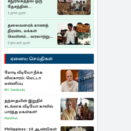
சதுரங்கத்தில் ஒரு
தேசத்தின்
தீர்க்கதரிசனம் :
1 நாள் முன்
சுதுமலை பிரகடனம்
ஒரு வரலாற்றுப் பாடம்
தலைவரைக் காணத்
திரண்ட மக்கள்
வெள்ளம்... வரலாற்றுச்
சிறப்புமிக்க சுதுமலைப்
2 நாட்கள் முன்
பிரகடனம்…
ஏனைய செய்திகள்
மோடி வீடியோ நீக்க
விவகாரம்: மெட்டா
மன்னிப்பு
IBC Tamilnadu
தந்தையின் இறுதிச்
சடங்கை வீடியோ காலில்
பார்த்த மகள்கள்!
Manithan
Philippines : 10 ஆண்டுகள்