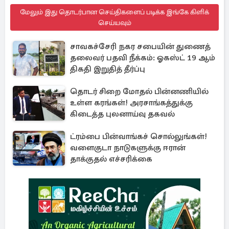
மேலும் இது தொடர்பான செய்திகளைப் படிக்க இங்கே கிளிக்
செய்யவும்
சாவகச்சேரி நகர சபையின் துணைத்
தலைவர் பதவி நீக்கம்: ஓகஸ்ட் 19 ஆம்
திகதி இறுதித் தீர்ப்பு
தொடர் சிறை மோதல் பின்னணியில்
உள்ள கரங்கள்! அரசாங்கத்துக்கு
கிடைத்த புலனாய்வு தகவல்
ட்ரம்பை பின்வாங்கச் சொல்லுங்கள்!
வளைகுடா நாடுகளுக்கு ஈரான்
தாக்குதல் எச்சரிக்கை