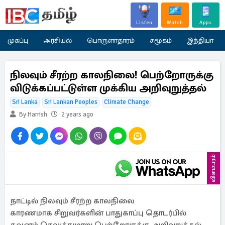
Listen
Watch
Apps
முகப்பு
அரசியல்
பொருளாதாரம்
சமூகம்
இந்தியா
நிலவும் சீரற்ற காலநிலை! பெற்றோருக்கு
விடுக்கப்பட்டுள்ள முக்கிய அறிவுறுத்தல்
Sri Lanka
Sri Lankan Peoples
Climate Change
By Harrish
2 years ago
விளம்பரம்
நாட்டில் நிலவும் சீரற்ற காலநிலை
காரணமாக சிறுவர்களின் பாதுகாப்பு தொடர்பில்