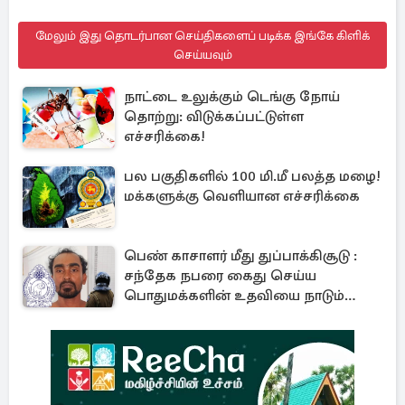
மேலும் இது தொடர்பான செய்திகளைப் படிக்க இங்கே கிளிக்
செய்யவும்
நாட்டை உலுக்கும் டெங்கு நோய்
தொற்று: விடுக்கப்பட்டுள்ள
எச்சரிக்கை!
பல பகுதிகளில் 100 மி.மீ பலத்த மழை!
மக்களுக்கு வெளியான எச்சரிக்கை
பெண் காசாளர் மீது துப்பாக்கிசூடு :
சந்தேக நபரை கைது செய்ய
பொதுமக்களின் உதவியை நாடும்
காவல்துறை