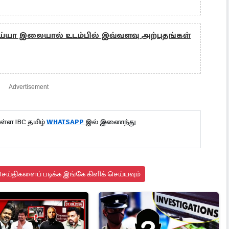
ய்யா இலையால் உடம்பில் இவ்வளவு அற்புதங்கள்
Advertisement
்ள IBC தமிழ்
WHATSAPP
இல் இணைந்து
ய்திகளைப் படிக்க இங்கே கிளிக் செய்யவும்