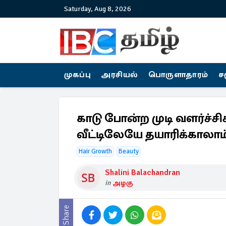
Saturday, Aug 8, 2026
முகப்பு
அரசியல்
பொருளாதாரம்
ச
காடு போன்ற முடி வளர்ச்ச
வீட்டிலேயே தயாரிக்காலாம்
Hair Growth
Beauty
Shalini Balachandran
in
அழகு
Share