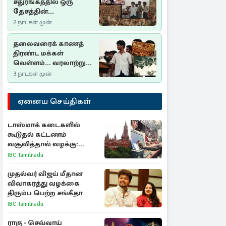
சதுரங்கத்தில் ஒரு
தேசத்தின்
தீர்க்கதரிசனம் :
2 நாட்கள் முன்
சுதுமலை பிரகடனம்
ஒரு வரலாற்றுப் பாடம்
தலைவரைக் காணத்
திரண்ட மக்கள்
வெள்ளம்... வரலாற்றுச்
சிறப்புமிக்க சுதுமலைப்
3 நாட்கள் முன்
பிரகடனம்…
ஏனைய செய்திகள்
டாஸ்மாக் கடைகளில்
கூடுதல் கட்டணம்
வசூலித்தால் வழக்கு:
சென்னை உயர்நீதிமன்றம்
IBC Tamilnadu
உத்தரவு
முதல்வர் விஜய் மீதான
விவாகரத்து வழக்கை
திரும்ப பெற்ற சங்கீதா
IBC Tamilnadu
ராகு - செவ்வாய்