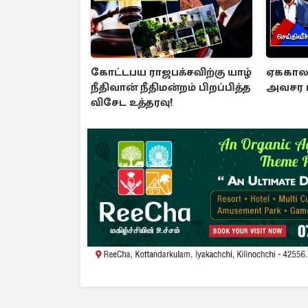
கோட்டபய ராஜபக்சவிற்கு யாழ்
ஏககால ச
நீதிவான் நீதிமன்றம் பிறப்பித்த
அவசர ம
விசேட உத்தரவு!