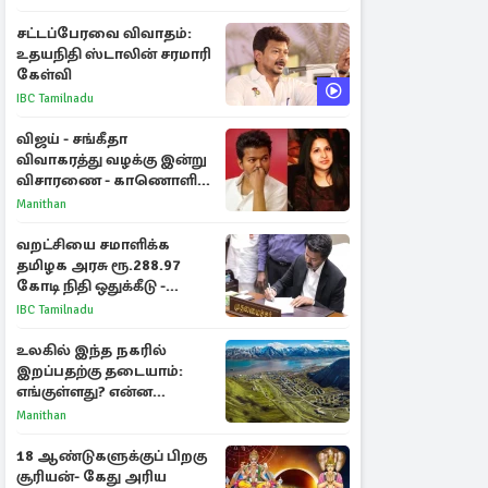
சட்டப்பேரவை விவாதம்:
உதயநிதி ஸ்டாலின் சரமாரி
கேள்வி
IBC Tamilnadu
விஜய் - சங்கீதா
விவாகரத்து வழக்கு இன்று
விசாரணை - காணொளி
மூலம் ஆஜராக வாய்ப்பு
Manithan
வறட்சியை சமாளிக்க
தமிழக அரசு ரூ.288.97
கோடி நிதி ஒதுக்கீடு -
வெளியான அரசாணை
IBC Tamilnadu
உலகில் இந்த நகரில்
இறப்பதற்கு தடையாம்:
எங்குள்ளது? என்ன
காரணம் தெரியுமா?
Manithan
18 ஆண்டுகளுக்குப் பிறகு
சூரியன்- கேது அரிய