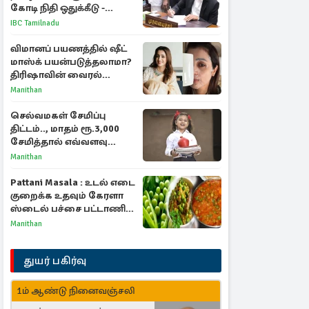
கோடி நிதி ஒதுக்கீடு -
வெளியான அரசாணை
IBC Tamilnadu
விமானப் பயணத்தில் ஷீட்
மாஸ்க் பயன்படுத்தலாமா?
திரிஷாவின் வைரல்
செல்ஃபிக்கு மருத்துவர்
Manithan
விளக்கம்
செல்வமகள் சேமிப்பு
திட்டம்.., மாதம் ரூ.3,000
சேமித்தால் எவ்வளவு
கிடைக்கும்?
Manithan
Pattani Masala : உடல் எடை
குறைக்க உதவும் கேரளா
ஸ்டைல் பச்சை பட்டாணி
கிரேவி
Manithan
துயர் பகிர்வு
1ம் ஆண்டு நினைவஞ்சலி