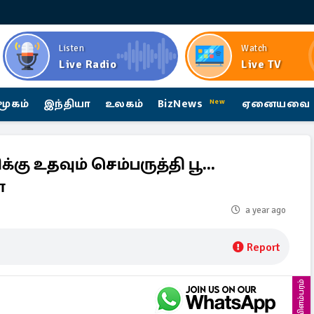
Listen
Watch
Live Radio
Live TV
மூகம்
இந்தியா
உலகம்
BizNews
ஏனையவை
New
்கு உதவும் செம்பருத்தி பூ...
்
a year ago
Report
விளம்பரம்