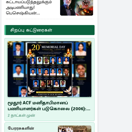
கட்டாயப்படுத்தலுக்கும்
அடிபணியாது!
பெசெஷ்கியன்
அறிவிப்பு
சிறப்பு கட்டுரைகள்
மூதூர் ACF மனிதாபிமானப்
பணியாளர்கள் படுகொலை (2006):
20 ஆண்டுகளாகியும் நீதி
2 நாட்கள் முன்
மறுக்கப்பட்ட மனிதாபிமானப்
பேரவலம்
பேரரசுகளின்