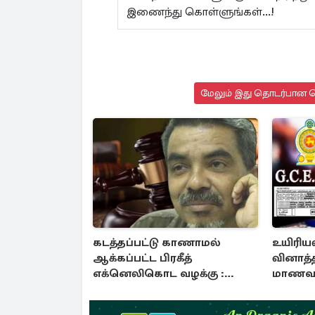
இணைந்து கொள்ளுங்கள்...!
மேலும் இது தொடர்பான செ
கடத்தப்பட்டு காணாமல்
உயிரியல
ஆக்கப்பட்ட பிரகீத்
வினாத்த
எக்னெலிகொட வழக்கு :
மாணவர்
நீதிமன்றம் பிறப்பித்த உத்தரவு
அம்பலப்