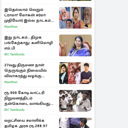
இதெல்லாம் வெறும்
ட்ராமா! மோகன் சர்மா
முதியோர் இல்ல நாடகம்
குறித்து குட்டி பத்மினி
Manithan
பரபரப்பு பேட்டி
இது நாடகம்.. திமுக
பங்கேற்காது: கனிமொழி
எம்.பி
IBC Tamilnadu
27வது திருமண நாள்
நெருங்கும் நிலையில்
விவாகரத்து வழக்கு
வாபஸ்! விஜய்யுடன்
Manithan
மீண்டும் இணைவாரா?
ரூ.900 கோடி லாட்டரி
நிறுவனத்திடம்
நன்கொடை வாங்கியது
ஏன்? உதயநிதி - ஆதவ்
IBC Tamilnadu
விவாதம்
வறட்சியை சமாளிக்க
தமிழக அரசு ரூ.288.97