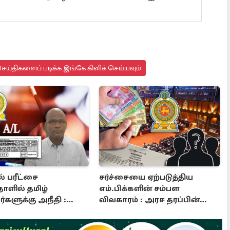
ய்திகளைப் படிக்க இங்கே கிளிக் செய்யவும்
் பரீட்சை
சர்ச்சையை ஏற்படுத்திய
ாளில் தமிழ்
எம்.பிக்களின் சம்பள
களுக்கு அநீதி :
விவகாரம் : அரச தரப்பின்
படுத்திய எம்.பி
அறிவிப்பு