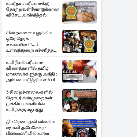
உயர்தரப் பரீட்சைக்கு
தோற்றவுள்ளோருக்கான
விசேட அறிவித்தல்!
சிறைகளை உலுக்கிய
ஒரே நேரக்
கலவரங்கள்....!
உளவுத்துறை எச்சரித்த
பாரிய சதி அம்பலம்
உயிரியல் பரீட்சை
வினாத்தாளில் தமிழ்
மாணவர்களுக்கு அநீதி :
அம்பலப்படுத்திய எம்.பி
3 சிறைச்சாலைகளில்
தொடர் வன்முறைகள்:
முக்கிய புள்ளியின்
உயிருக்கு ஆபத்து
திடீரென பதவி விலகிய
ஷானி அபேசேகர -
பின்னணியில் உள்ள