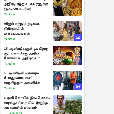
அதிரடி ஏற்றம் - சவரனுக்கு
ரூ.1,720 உயர்வு!
Manithan
விஜய் மற்றும் நடிகை
திரிஷாவின்
புகைப்படங்கள்
Manithan
18 ஆண்டுகளுக்குப் பிறகு
சூரியன்- கேது அரிய
சேர்க்கை: அதிர்ஷ்டம்
பெறும் 3 ராசிகள்!
Manithan
உடற்பயிற்சி செய்யும்
போது மார்பு வலி
வருகிறதா? கவனிக்க
வேண்டிய எச்சரிக்கை
Manithan
அறிகுறிகள்
பழனி கோயில் நில மோசடி
வழக்கு: சிறையில் இருந்த
அன்வர்தீன் மரணம்
IBC Tamilnadu