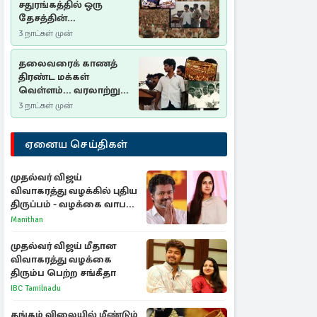
சதுரங்கத்தில் ஒரு
தேசத்தின்
தீர்க்கதரிசனம் :
3 நாட்கள் முன்
சுதுமலை பிரகடனம்
ஒரு வரலாற்றுப் பாடம்
தலைவரைக் காணத்
திரண்ட மக்கள்
வெள்ளம்... வரலாற்றுச்
சிறப்புமிக்க சுதுமலைப்
3 நாட்கள் முன்
பிரகடனம்…
ஏனைய செய்திகள்
முதல்வர் விஜய்
விவாகரத்து வழக்கில் புதிய
திருப்பம் - வழக்கை வாபஸ்
பெற்ற சங்கீதா!
Manithan
முதல்வர் விஜய் மீதான
விவாகரத்து வழக்கை
திரும்ப பெற்ற சங்கீதா
IBC Tamilnadu
தங்கம் விலையில் மீண்டும்