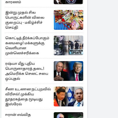
காரணம்
இன்று முதல் சில
பொருட்களின் விலை
குறைப்பு - மகிழ்ச்சிச்
செய்தி
கொட்டித் தீர்க்கப்போகும்
கனமழை! மக்களுக்கு
வெளியான
முன்னெச்சரிக்கை
ரஷ்யா மீது புதிய
பொருளாதாரத் தடை!
அமெரிக்க செனட் சபை
ஒப்புதல்
சீனா உடனான நட்புறவில்
விரிசல்! முக்கிய
தூதரகத்தை மூடியது
இஸ்ரேல்
ஈரான் எவ்வித