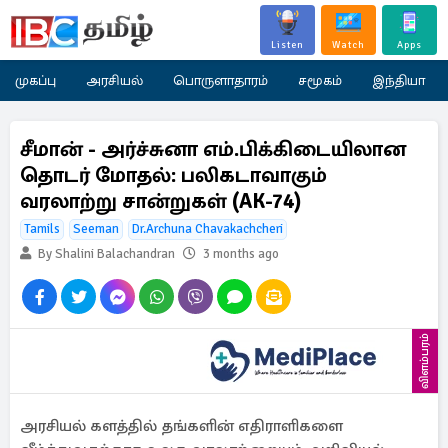
Listen
Watch
Apps
முகப்பு
அரசியல்
பொருளாதாரம்
சமூகம்
இந்தியா
சீமான் - அர்ச்சுனா எம்.பிக்கிடையிலான
தொடர் மோதல்: பலிகடாவாகும்
வரலாற்று சான்றுகள் (AK-74)
Tamils
Seeman
Dr.Archuna Chavakachcheri
By Shalini Balachandran
3 months ago
விளம்பரம்
அரசியல் களத்தில் தங்களின் எதிராளிகளை