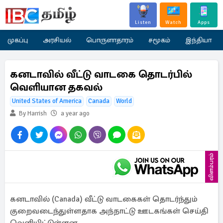
Listen
Watch
Apps
முகப்பு
அரசியல்
பொருளாதாரம்
சமூகம்
இந்தியா
கனடாவில் வீட்டு வாடகை தொடர்பில்
வெளியான தகவல்
United States of America
Canada
World
By Harrish
a year ago
விளம்பரம்
கனடாவில் (Canada) வீட்டு வாடகைகள் தொடர்ந்தும்
குறைவடைந்துள்ளதாக அந்நாட்டு ஊடகங்கள் செய்தி