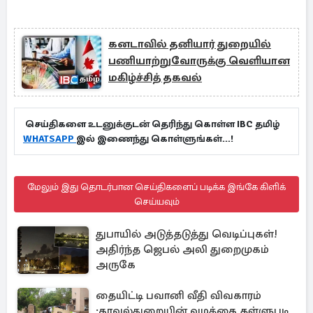
கனடாவில் தனியார் துறையில்
பணியாற்றுவோருக்கு வெளியான
மகிழ்ச்சித் தகவல்
செய்திகளை உடனுக்குடன் தெரிந்து கொள்ள IBC தமிழ்
WHATSAPP
இல் இணைந்து கொள்ளுங்கள்...!
மேலும் இது தொடர்பான செய்திகளைப் படிக்க இங்கே கிளிக்
செய்யவும்
துபாயில் அடுத்தடுத்து வெடிப்புகள்!
அதிர்ந்த ஜெபல் அலி துறைமுகம்
அருகே
தையிட்டி பவானி வீதி விவகாரம்
:காவல்துறையின் வழக்கை தள்ளுபடி