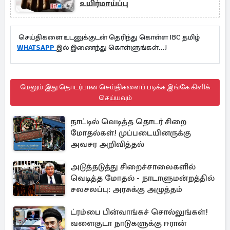
உயிர்மாய்ப்பு
செய்திகளை உடனுக்குடன் தெரிந்து கொள்ள IBC தமிழ்
WHATSAPP
இல் இணைந்து கொள்ளுங்கள்...!
மேலும் இது தொடர்பான செய்திகளைப் படிக்க இங்கே கிளிக்
செய்யவும்
நாட்டில் வெடித்த தொடர் சிறை
மோதல்கள்! முப்படையினருக்கு
அவசர அறிவித்தல்
அடுத்தடுத்து சிறைச்சாலைகளில்
வெடித்த மோதல் - நாடாளுமன்றத்தில்
சலசலப்பு: அரசுக்கு அழுத்தம்
ட்ரம்பை பின்வாங்கச் சொல்லுங்கள்!
வளைகுடா நாடுகளுக்கு ஈரான்