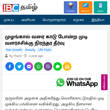
Listen
Watch
Apps
முகப்பு
அரசியல்
பொருளாதாரம்
சமூகம்
இந்தியா
முழங்கால் வரை காடு போன்ற முடி
வளர்ச்சிக்கு நிரந்தர தீர்வு
Hair Growth
Beauty
Life Style
By Thulsi
a year ago
விளம்பரம்
ஒருவரின் அழகை அதிகரித்து வெளிக்காட்டுவதில் முடி
முக்கிய பங்கினை வகிக்கிறது. அழகிய நீளமான