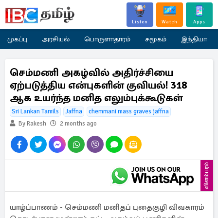
Listen
Watch
Apps
முகப்பு
அரசியல்
பொருளாதாரம்
சமூகம்
இந்தியா
செம்மணி அகழ்வில் அதிர்ச்சியை
ஏற்படுத்திய என்புகளின் குவியல்! 318
ஆக உயர்ந்த மனித எலும்புக்கூடுகள்
Sri Lankan Tamils
Jaffna
chemmani mass graves jaffna
By Rakesh
2 months ago
விளம்பரம்
யாழ்ப்பாணம் - செம்மணி மனிதப் புதைகுழி விவகாரம்