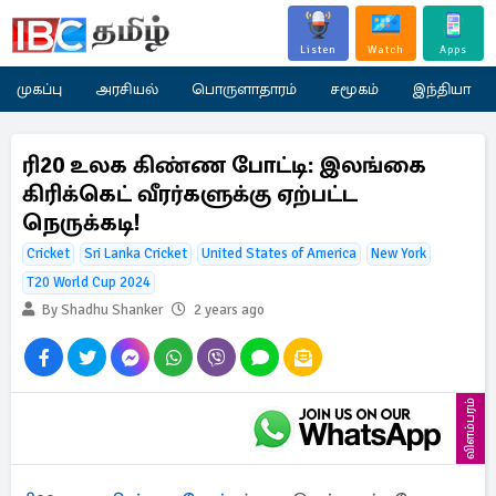
Listen
Watch
Apps
முகப்பு
அரசியல்
பொருளாதாரம்
சமூகம்
இந்தியா
ரி20 உலக கிண்ண போட்டி: இலங்கை
கிரிக்கெட் வீரர்களுக்கு ஏற்பட்ட
நெருக்கடி!
Cricket
Sri Lanka Cricket
United States of America
New York
T20 World Cup 2024
By Shadhu Shanker
2 years ago
விளம்பரம்