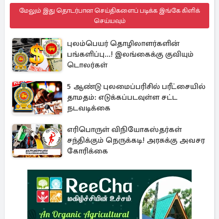
மேலும் இது தொடர்பான செய்திகளைப் படிக்க இங்கே கிளிக்
செய்யவும்
புலம்பெயர் தொழிலாளர்களின்
பங்களிப்பு...! இலங்கைக்கு குவியும்
டொலர்கள்
5 ஆண்டு புலமைப்பரிசில் பரீட்சையில்
தாமதம்: எடுக்கப்படவுள்ள சட்ட
நடவடிக்கை
எரிபொருள் விநியோகஸ்தர்கள்
சந்திக்கும் நெருக்கடி! அரசுக்கு அவசர
கோரிக்கை