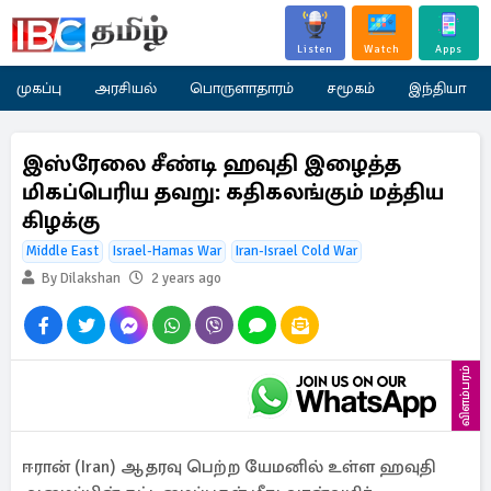
Listen
Watch
Apps
முகப்பு
அரசியல்
பொருளாதாரம்
சமூகம்
இந்தியா
இஸ்ரேலை சீண்டி ஹவுதி இழைத்த
மிகப்பெரிய தவறு: கதிகலங்கும் மத்திய
கிழக்கு
Middle East
Israel-Hamas War
Iran-Israel Cold War
By Dilakshan
2 years ago
விளம்பரம்
ஈரான் (Iran) ஆதரவு பெற்ற யேமனில் உள்ள ஹவுதி