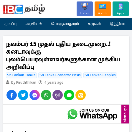
Listen
Watch
Apps
முகப்பு
அரசியல்
பொருளாதாரம்
சமூகம்
இந்தியா
நவம்பர் 15 முதல் புதிய நடைமுறை..!
கனடாவுக்கு
புலம்பெயரவுள்ளவர்களுக்கான முக்கிய
அறிவிப்பு
Sri Lankan Tamils
Sri Lanka Economic Crisis
Sri Lankan Peoples
By Kiruththikan
4 years ago
விளம்பரம்