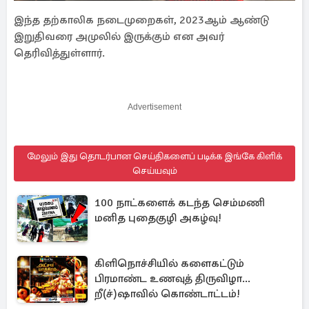
இந்த தற்காலிக நடைமுறைகள், 2023ஆம் ஆண்டு
இறுதிவரை அமுலில் இருக்கும் என அவர்
தெரிவித்துள்ளார்.
Advertisement
மேலும் இது தொடர்பான செய்திகளைப் படிக்க இங்கே கிளிக்
செய்யவும்
100 நாட்களைக் கடந்த செம்மணி
மனித புதைகுழி அகழ்வு!
கிளிநொச்சியில் களைகட்டும்
பிரமாண்ட உணவுத் திருவிழா...
றீ(ச்)ஷாவில் கொண்டாட்டம்!