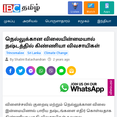
Listen
Watch
Apps
முகப்பு
அரசியல்
பொருளாதாரம்
சமூகம்
இந்தியா
நெல்லுக்கான விலையின்மையால்
நஷ்டத்தில் கிண்ணியா விவசாயிகள்
Trincomalee
Sri Lanka
Climate Change
By Shalini Balachandran
2 years ago
விளம்பரம்
விளைச்சலில் குறைவு மற்றும் நெல்லுக்கான விலை
இன்மையினால் பாரிய நஷ்டங்களை எதிர் கொள்வதாக