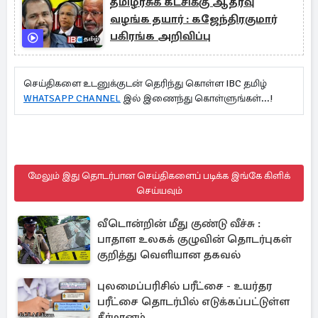
தமிழரசுக் கட்சிக்கு ஆதரவு
வழங்க தயார் : கஜேந்திரகுமார்
பகிரங்க அறிவிப்பு
செய்திகளை உடனுக்குடன் தெரிந்து கொள்ள IBC தமிழ்
WHATSAPP CHANNEL
இல் இணைந்து கொள்ளுங்கள்...!
மேலும் இது தொடர்பான செய்திகளைப் படிக்க இங்கே கிளிக்
செய்யவும்
வீடொன்றின் மீது குண்டு வீச்சு :
பாதாள உலகக் குழுவின் தொடர்புகள்
குறித்து வெளியான தகவல்
புலமைப்பரிசில் பரீட்சை - உயர்தர
பரீட்சை தொடர்பில் எடுக்கப்பட்டுள்ள
தீர்மானம்