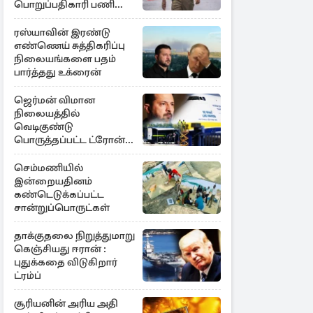
பொறுப்பதிகாரி பணி
இடைநீக்கம்
ரஸ்யாவின் இரண்டு
எண்ணெய் சுத்திகரிப்பு
நிலையங்களை பதம்
பார்த்தது உக்ரைன்
ஜெர்மன் விமான
நிலையத்தில்
வெடிகுண்டு
பொருத்தப்பட்ட ட்ரோன்!
தப்பியது உக்ரைன்
விமானம்
செம்மணியில்
இன்றையதினம்
கண்டெடுக்கப்பட்ட
சான்றுப்பொருட்கள்
தாக்குதலை நிறுத்துமாறு
கெஞ்சியது ஈரான் :
புதுக்கதை விடுகிறார்
ட்ரம்ப்
சூரியனின் அரிய அதி