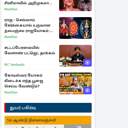
சினிமாவில் அறிமுகமான
த்ரிஷா! உண்மையை
Manithan
பகிர்ந்த இயக்குநர் பிரவீன்
காந்தி
ராகு - செவ்வாய்
சேர்க்கையால் உருவான
நவபஞ்சம ராஜயோகம்:
அதிர்ஷ்டம் பெறும் 3
Manithan
ராசிகள்!
சட்டப்பேரவையில்
வேளாண் பட்ஜெட் தாக்கல்
IBC Tamilnadu
கோடீஸ்வர யோகம்
கிடைக்க எந்த பூஜை
செய்ய வேண்டும்?
Manithan
துயர் பகிர்வு
5ம் ஆண்டு நினைவஞ்சலி