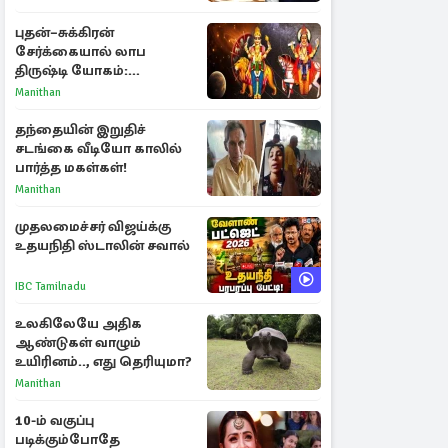
கடிதம்
புதன்–சுக்கிரன்
சேர்க்கையால் லாப
திருஷ்டி யோகம்:
அதிர்ஷ்டம் பெறும் டாப் 3
Manithan
ராசிகள்!
தந்தையின் இறுதிச்
சடங்கை வீடியோ காலில்
பார்த்த மகள்கள்!
Manithan
முதலமைச்சர் விஜய்க்கு
உதயநிதி ஸ்டாலின் சவால்
IBC Tamilnadu
உலகிலேயே அதிக
ஆண்டுகள் வாழும்
உயிரினம்.., எது தெரியுமா?
Manithan
10-ம் வகுப்பு
படிக்கும்போதே