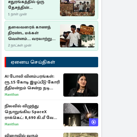
சதுரங்கத்தில் ஒரு
தேசத்தின்
தீர்க்கதரிசனம் :
1 நாள் முன்
சுதுமலை பிரகடனம்
ஒரு வரலாற்றுப் பாடம்
தலைவரைக் காணத்
திரண்ட மக்கள்
வெள்ளம்... வரலாற்றுச்
சிறப்புமிக்க சுதுமலைப்
2 நாட்கள் முன்
பிரகடனம்…
ஏனைய செய்திகள்
AI போலி விளம்பரங்கள்:
ரூ.15 கோடி இழப்பீடு கோரி
நீதிமன்றம் சென்ற நடிகை
ஸ்ருதி ஹாசன்!
Manithan
நிலவில் விழுந்து
நொறுங்கிய SpaceX
ராக்கெட்: 8,690 கி.மீ வேக
மோதலால் உருவான புதிய
Manithan
பள்ளம்!
விரைவில் வரும்