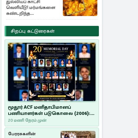
துல்லியப் காட்சி
வெளியீடு! மர்மங்களை
கண்டறிந்த
விஞ்ஞானிகள்
சிறப்பு கட்டுரைகள்
மூதூர் ACF மனிதாபிமானப்
பணியாளர்கள் படுகொலை (2006):
20 ஆண்டுகளாகியும் நீதி
20 மணி நேரம் முன்
மறுக்கப்பட்ட மனிதாபிமானப்
பேரவலம்
பேரரசுகளின்