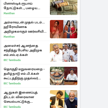
பிளாஸ்டிக் ரூபாய்
நோட்டுகள்.., பழைய
காகித நோட்டுகள்
Manithan
செல்லுமா?
அம்மாவுடன் முதல் படம்...
ஹீரோயினாக
அறிமுகமாகும் ஊர்வசியின்
மகள் தேஜலட்சுமி!
Manithan
அமைச்சர் ஆனந்தை
சந்தித்து பேசிய அதிமுக
எம்.எல்.ஏ.க்கள்
IBC Tamilnadu
தொகுதி மறுவரையறை -
தமிழ்நாடு எம்.பி.க்கள்
கூட்டத்திற்கு முதல்வர்
விஜய் அழைப்பு
IBC Tamilnadu
ஆறுகள் இணைப்புத்
திட்டம்: விரைவான
செயல்பாட்டுக்கு
பிரதமருக்கு முதலமைச்சர்
IBC Tamilnadu