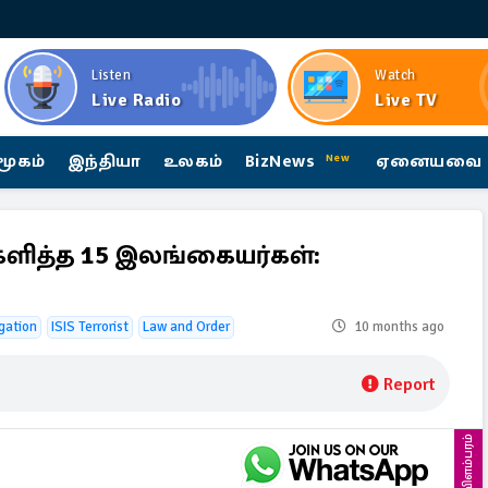
Listen
Watch
Live Radio
Live TV
மூகம்
இந்தியா
உலகம்
BizNews
ஏனையவை
New
களித்த 15 இலங்கையர்கள்:
!
igation
ISIS Terrorist
Law and Order
10 months ago
Report
விளம்பரம்