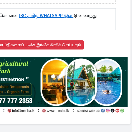
ு கொள்ள
IBC தமிழ் WHATSAPP இல்
இணைந்து
ய்திகளைப் படிக்க இங்கே கிளிக் செய்யவும்