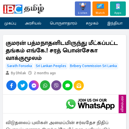
Listen
Watch
Apps
முகப்பு
அரசியல்
பொருளாதாரம்
சமூகம்
இந்தியா
குமரன் பத்மநாதனிடமிருந்து மீட்கப்பட்ட
தங்கம் எங்கே.! சரத் பொன்சேகா
வாக்குமூலம்
Sarath Fonseka
Sri Lankan Peoples
Bribery Commission Sri Lanka
By Dhilak
2 months ago
விளம்பரம்
விடுதலைப் புலிகள் அமைப்பின் சர்வதேச நிதிப்