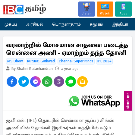
Listen
Watch
Apps
முகப்பு
அரசியல்
பொருளாதாரம்
சமூகம்
இந்தியா
வரலாற்றில் மோசமான சாதனை படைத்த
சென்னை அணி - ஏமாற்றம் தந்த தோனி
MS Dhoni
Ruturaj Gaikwad
Chennai Super Kings
IPL 2024
By Shalini Balachandran
a year ago
விளம்பரம்
ஐ.பி.எல். (IPL) தொடரில் சென்னை சூப்பர் கிங்ஸ்
அணியின் தோல்வி இரசிகர்கள் மத்தியில் கடும்