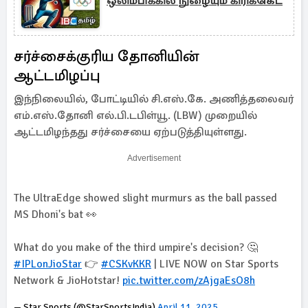
ஒலிம்பிக்கில் நுழையும் கிரிக்கெட்
சர்ச்சைக்குரிய தோனியின்
ஆட்டமிழப்பு
இந்நிலையில், போட்டியில் சி.எஸ்.கே. அணித்தலைவர்
எம்.எஸ்.தோனி எல்.பி.டபிள்யூ. (LBW) முறையில்
ஆட்டமிழந்தது சர்ச்சையை ஏற்படுத்தியுள்ளது.
Advertisement
The UltraEdge showed slight murmurs as the ball passed
MS Dhoni's bat 👀
What do you make of the third umpire's decision? 🤔
#IPLonJioStar
👉
#CSKvKKR
| LIVE NOW on Star Sports
Network & JioHotstar!
pic.twitter.com/zAjgaEsO8h
— Star Sports (@StarSportsIndia)
April 11, 2025