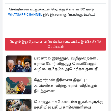
செய்திகளை உடனுக்குடன் தெரிந்து கொள்ள IBC தமிழ்
WHATSAPP CHANNEL
இல் இணைந்து கொள்ளுங்கள்...!
மேலும் இது தொடர்பான செய்திகளைப் படிக்க இங்கே கிளிக்
செய்யவும்
பலனற்ற இராணுவ வழிமுறைகள் :
ஈரான் போரிலிருந்து வெளியேறும்
வழியைத்தேடும் அமெரிக்க தளபதி
ஹோர்முஸ் நீரிணை திறப்பு :
அமெரிக்காவிற்கு ஈரான் விதிக்கும்
நிபந்தனை
மொஜ்தபா கமேனியின் யூகங்களுக்கு
மத்தியில் புதிய காணொளியை