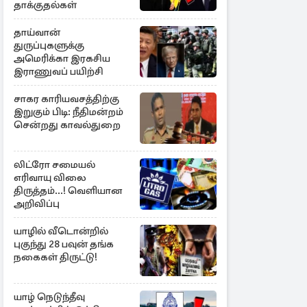
தாக்குதல்கள்
தாய்வான்
துருப்புகளுக்கு
அமெரிக்கா இரகசிய
இராணுவப் பயிற்சி
சாகர காரியவசத்திற்கு
இறுகும் பிடி: நீதிமன்றம்
சென்றது காவல்துறை
லிட்ரோ சமையல்
எரிவாயு விலை
திருத்தம்...! வெளியான
அறிவிப்பு
யாழில் வீடொன்றில்
புகுந்து 28 பவுன் தங்க
நகைகள் திருட்டு!
யாழ் நெடுந்தீவு