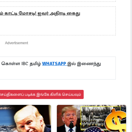
 காட்டி மோசடி! ஐவர் அதிரடி கைது
Advertisement
ு கொள்ள IBC தமிழ்
WHATSAPP
இல் இணைந்து
ய்திகளைப் படிக்க இங்கே கிளிக் செய்யவும்