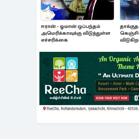
ஈரான் - ஓமான் ஒப்பந்தம்
தாக்குத
அமெரிக்காவுக்கு விடுத்துள்ள
கெஞ்சிய
எச்சரிக்கை
விடுகிறா