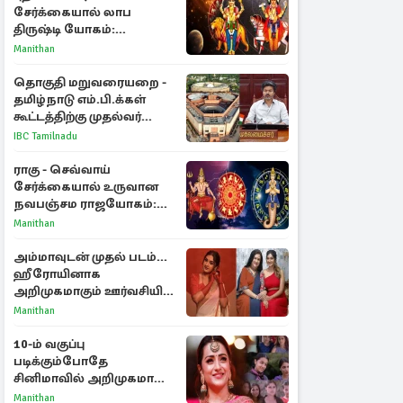
சேர்க்கையால் லாப
திருஷ்டி யோகம்:
அதிர்ஷ்டம் பெறும் டாப் 3
Manithan
ராசிகள்!
தொகுதி மறுவரையறை -
தமிழ்நாடு எம்.பி.க்கள்
கூட்டத்திற்கு முதல்வர்
விஜய் அழைப்பு
IBC Tamilnadu
ராகு - செவ்வாய்
சேர்க்கையால் உருவான
நவபஞ்சம ராஜயோகம்:
அதிர்ஷ்டம் பெறும் 3
Manithan
ராசிகள்!
அம்மாவுடன் முதல் படம்...
ஹீரோயினாக
அறிமுகமாகும் ஊர்வசியின்
மகள் தேஜலட்சுமி!
Manithan
10-ம் வகுப்பு
படிக்கும்போதே
சினிமாவில் அறிமுகமான
த்ரிஷா! உண்மையை
Manithan