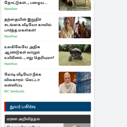
நோட்டுகள்.., பழைய
காகித நோட்டுகள்
Manithan
செல்லுமா?
தந்தையின் இறுதிச்
சடங்கை வீடியோ காலில்
பார்த்த மகள்கள்!
Manithan
உலகிலேயே அதிக
ஆண்டுகள் வாழும்
உயிரினம்.., எது தெரியுமா?
Manithan
மோடி வீடியோ நீக்க
விவகாரம்: மெட்டா
மன்னிப்பு
IBC Tamilnadu
துயர் பகிர்வு
மரண அறிவித்தல்