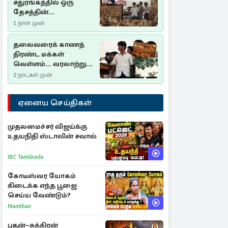
சதுரங்கத்தில் ஒரு
தேசத்தின்
தீர்க்கதரிசனம் :
1 நாள் முன்
சுதுமலை பிரகடனம்
ஒரு வரலாற்றுப் பாடம்
தலைவரைக் காணத்
திரண்ட மக்கள்
வெள்ளம்... வரலாற்றுச்
சிறப்புமிக்க சுதுமலைப்
2 நாட்கள் முன்
பிரகடனம்…
ஏனைய செய்திகள்
முதலமைச்சர் விஜய்க்கு
உதயநிதி ஸ்டாலின் சவால்
IBC Tamilnadu
கோடீஸ்வர யோகம்
கிடைக்க எந்த பூஜை
செய்ய வேண்டும்?
Manithan
புதன்–சுக்கிரன்