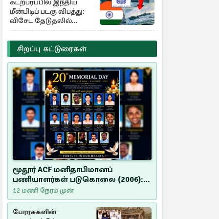
கடற்பரப்பில் இந்திய
மீன்பிடிப் படகு விபத்து:
விசேட தேடுதலில்
இலங்கை கடற்படை
சிறப்பு கட்டுரைகள்
மூதூர் ACF மனிதாபிமானப்
பணியாளர்கள் படுகொலை (2006):
20 ஆண்டுகளாகியும் நீதி
12 மணி நேரம் முன்
மறுக்கப்பட்ட மனிதாபிமானப்
பேரவலம்
பேரரசுகளின்