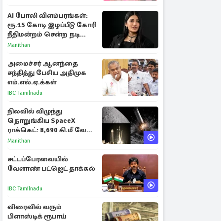
பகிர்ந்த இயக்குநர் பிரவீன்
காந்தி
AI போலி விளம்பரங்கள்:
ரூ.15 கோடி இழப்பீடு கோரி
நீதிமன்றம் சென்ற நடிகை
ஸ்ருதி ஹாசன்!
Manithan
அமைச்சர் ஆனந்தை
சந்தித்து பேசிய அதிமுக
எம்.எல்.ஏ.க்கள்
IBC Tamilnadu
நிலவில் விழுந்து
நொறுங்கிய SpaceX
ராக்கெட்: 8,690 கி.மீ வேக
மோதலால் உருவான புதிய
Manithan
பள்ளம்!
சட்டப்பேரவையில்
வேளாண் பட்ஜெட் தாக்கல்
IBC Tamilnadu
விரைவில் வரும்
பிளாஸ்டிக் ரூபாய்