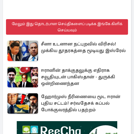
மேலும் இது தொடர்பான செய்திகளைப் படிக்க இங்கே கிளிக்
செய்யவும்
சீனா உடனான நட்புறவில் விரிசல்!
முக்கிய தூதரகத்தை மூடியது இஸ்ரேல்
ஈரானின் தாக்குதலுக்கு எதிராக
சவூதியுடன் பாகிஸ்தான் - துருக்கி
ஒன்றிணைந்தன
ஹோர்முஸ் நீரிணையை மூட ஈரான்
புதிய சட்டம்! சர்வதேசக் கப்பல்
போக்குவரத்தில் பதற்றம்