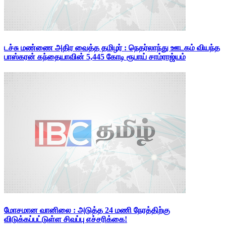
டச்சு மண்ணை அதிர வைத்த தமிழர் : நெதர்லாந்து ஊடகம் வியந்த
பாஸ்கரன் கந்தையாவின் 5,445 கோடி ரூபாய் சாம்ராஜ்யம்
மோசமான வானிலை : அடுத்த 24 மணி நேரத்திற்கு
விடுக்கப்பட்டுள்ள சிவப்பு எச்சரிக்கை!