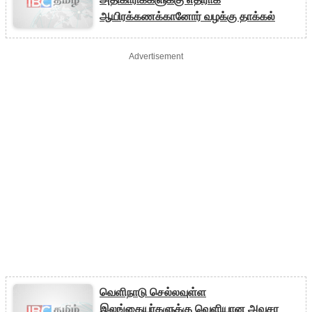
ஆயிரக்கணக்கானோர் வழக்கு தாக்கல்
Advertisement
வெளிநாடு செல்லவுள்ள
இலங்கையர்களுக்கு வெளியான அவசர