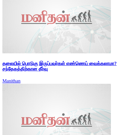
தலையில் பொடுகு இருப்பவர்கள் எண்ணெய் வைக்கலாமா?
சந்தேகத்திற்கான தீர்வு
Manithan