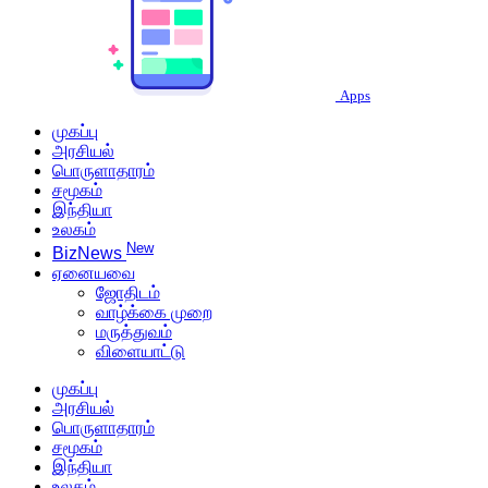
Apps
முகப்பு
அரசியல்
பொருளாதாரம்
சமூகம்
இந்தியா
உலகம்
New
BizNews
ஏனையவை
ஜோதிடம்
வாழ்க்கை முறை
மருத்துவம்
விளையாட்டு
முகப்பு
அரசியல்
பொருளாதாரம்
சமூகம்
இந்தியா
உலகம்