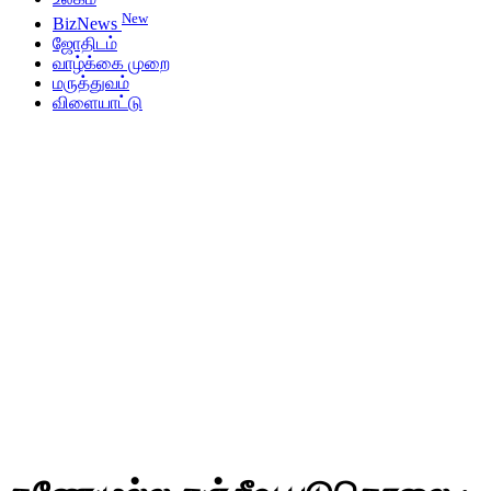
New
BizNews
ஜோதிடம்
வாழ்க்கை முறை
மருத்துவம்
விளையாட்டு