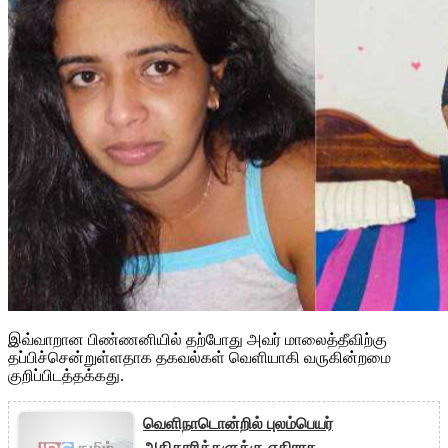
இவ்வாறான பிண்ணனியில் தற்போது அவர் மாலைத்தீவிற்கு
தப்பிச்சென்றுள்ளதாக தகவல்கள் வெளியாகி வருகின்றமை
குறிப்பிடத்தக்கது.
வெளிநாடொன்றில் புலம்பெயர்
அதிகாரிக்களுக்கு எதிராக