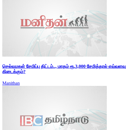
செல்வமகள் சேமிப்பு திட்டம்.., மாதம் ரூ.3,000 சேமித்தால் எவ்வளவு
கிடைக்கும்?
Manithan