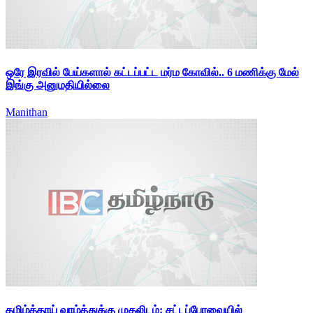
ஒரே இரவில் பேய்களால் கட்டப்பட்ட மர்ம கோவில்.. 6 மணிக்கு மேல்
இங்கு அனுமதியில்லை
Manithan
தமிழ்த்தாய் வாழ்த்துக்கு முதலிடம்: சட்டப்பேரவையில்