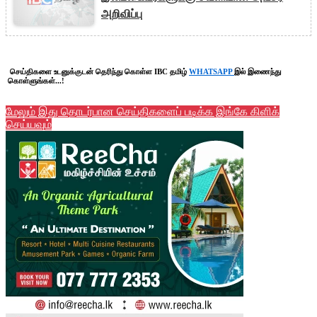
அறிவிப்பு
செய்திகளை உடனுக்குடன் தெரிந்து கொள்ள IBC தமிழ்
WHATSAPP
இல் இணைந்து
கொள்ளுங்கள்...!
மேலும் இது தொடர்பான செய்திகளைப் படிக்க இங்கே கிளிக்
செய்யவும்