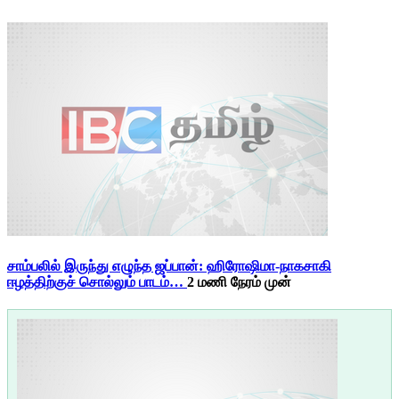
சாம்பலில் இருந்து எழுந்த ஜப்பான்: ஹிரோஷிமா-நாகசாகி
ஈழத்திற்குச் சொல்லும் பாடம்…
2 மணி நேரம் முன்