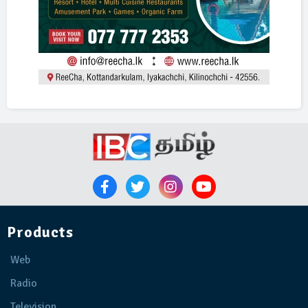
Products
Web
Radio
Television