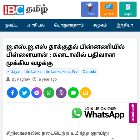
Listen
Watch
Apps
முகப்பு
அரசியல்
பொருளாதாரம்
சமூகம்
இந்தியா
ஐ.எஸ்.ஐ.எஸ் தாக்குதல் பின்னணியில்
பிள்ளையான் : கனடாவில் பதிவான
முக்கிய வழக்கு
Pillayan
Sri Lanka
Sri Lanka Final War
Canada
By Raghav
a year ago
விளம்பரம்
சிறிலங்காவில் நடைபெற்ற உயிர்த்த ஞாயிறு