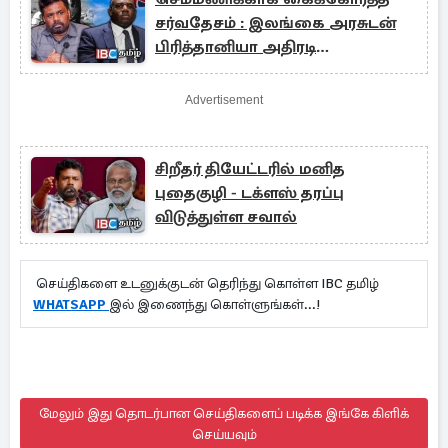
சர்வதேசம் : இலங்கை அரசுடன்
பிரித்தானியா அதிரடி
பேச்சுவார்த்தை
Advertisement
சிறீதர் தியேட்டரில் மனித
புதைகுழி - டக்ளஸ் தரப்பு
விடுத்துள்ள சவால்
செய்திகளை உடனுக்குடன் தெரிந்து கொள்ள IBC தமிழ்
WHATSAPP
இல் இணைந்து கொள்ளுங்கள்...!
மேலும் இது தொடர்பான செய்திகளைப் படிக்க இங்கே கிளிக்
செய்யவும்