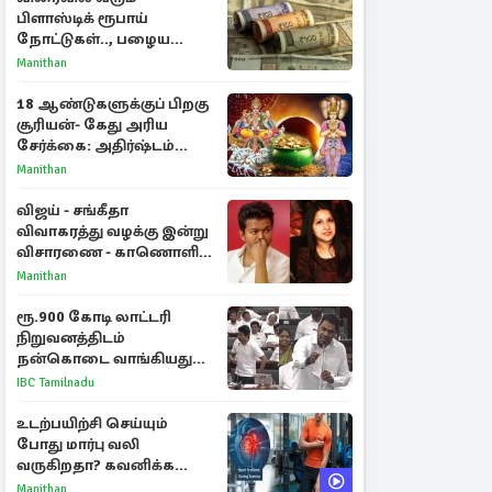
பிளாஸ்டிக் ரூபாய்
நோட்டுகள்.., பழைய
காகித நோட்டுகள்
Manithan
செல்லுமா?
18 ஆண்டுகளுக்குப் பிறகு
சூரியன்- கேது அரிய
சேர்க்கை: அதிர்ஷ்டம்
பெறும் 3 ராசிகள்!
Manithan
விஜய் - சங்கீதா
விவாகரத்து வழக்கு இன்று
விசாரணை - காணொளி
மூலம் ஆஜராக வாய்ப்பு
Manithan
ரூ.900 கோடி லாட்டரி
நிறுவனத்திடம்
நன்கொடை வாங்கியது
ஏன்? உதயநிதி - ஆதவ்
IBC Tamilnadu
விவாதம்
உடற்பயிற்சி செய்யும்
போது மார்பு வலி
வருகிறதா? கவனிக்க
வேண்டிய எச்சரிக்கை
Manithan