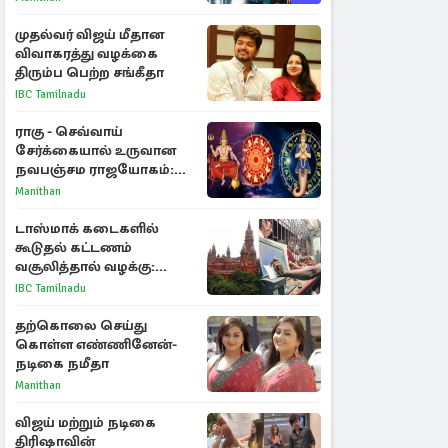
அறிகுறிகள்
முதல்வர் விஜய் மீதான
விவாகரத்து வழக்கை
திரும்ப பெற்ற சங்கீதா
IBC Tamilnadu
ராகு - செவ்வாய்
சேர்க்கையால் உருவான
நவபஞ்சம ராஜயோகம்:
அதிர்ஷ்டம் பெறும் 3
Manithan
ராசிகள்!
டாஸ்மாக் கடைகளில்
கூடுதல் கட்டணம்
வசூலித்தால் வழக்கு:
சென்னை உயர்நீதிமன்றம்
IBC Tamilnadu
உத்தரவு
தற்கொலை செய்து
கொள்ள எண்ணினேன்-
நடிகை நமீதா
Manithan
விஜய் மற்றும் நடிகை
திரிஷாவின்