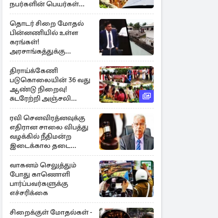
நபர்களின் பெயர்கள்
நீதிமன்றில் சமர்ப்பிப்பு!
தொடர் சிறை மோதல்
பின்னணியில் உள்ள
கரங்கள்!
அரசாங்கத்துக்கு
கிடைத்த புலனாய்வு
தகவல்
திராய்க்கேணி
படுகொலையின் 36 வது
ஆண்டு நிறைவு!
சுடரேற்றி அஞ்சலி
செலுத்திய மக்கள்
ரவி செனவிரத்னவுக்கு
எதிரான சாலை விபத்து
வழக்கில் நீதிமன்ற
இடைக்கால தடை
உத்தரவு!
வாகனம் செலுத்தும்
போது காணொளி
பார்ப்பவர்களுக்கு
எச்சரிக்கை
சிறைக்குள் மோதல்கள் -