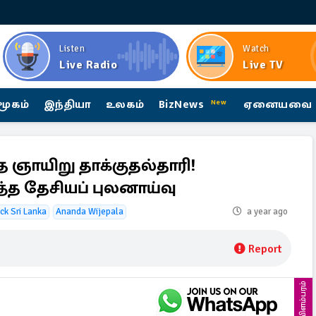
Listen
Watch
Live Radio
Live TV
மூகம்
இந்தியா
உலகம்
BizNews
ஏனையவை
New
்த ஞாயிறு தாக்குதல்தாரி!
்த தேசியப் புலனாய்வு
ck Sri Lanka
Ananda Wijepala
a year ago
Report
விளம்பரம்