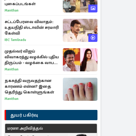
புகைப்படங்கள்
Manithan
சட்டப்பேரவை விவாதம்:
உதயநிதி ஸ்டாலின் சரமாரி
கேள்வி
IBC Tamilnadu
முதல்வர் விஜய்
விவாகரத்து வழக்கில் புதிய
திருப்பம் - வழக்கை வாபஸ்
பெற்ற சங்கீதா!
Manithan
நகசுத்தி வருவதற்கான
காரணம் என்ன? இதை
தெரிந்து கொள்ளுங்கள்
Manithan
துயர் பகிர்வு
மரண அறிவித்தல்