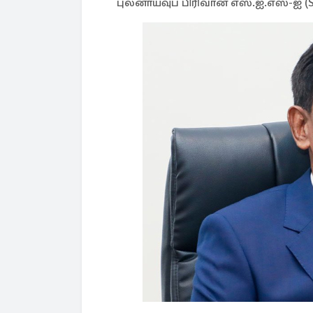
புலனாய்வுப் பிரிவான எஸ்.ஐ.எஸ்-ஐ (SI