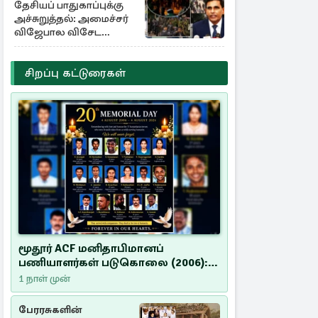
தேசியப் பாதுகாப்புக்கு
அச்சுறுத்தல்: அமைச்சர்
விஜேபால விசேட
அறிவிப்பு
சிறப்பு கட்டுரைகள்
மூதூர் ACF மனிதாபிமானப்
பணியாளர்கள் படுகொலை (2006):
20 ஆண்டுகளாகியும் நீதி
1 நாள் முன்
மறுக்கப்பட்ட மனிதாபிமானப்
பேரவலம்
பேரரசுகளின்