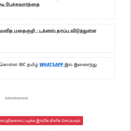
டி பேச்சுவார்த்தை
் மனித புதைகுழி - டக்ளஸ் தரப்பு விடுத்துள்ள
 கொள்ள IBC தமிழ்
WHATSAPP
இல் இணைந்து
Advertisement
ய்திகளைப் படிக்க இங்கே கிளிக் செய்யவும்