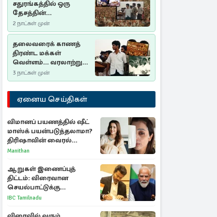
சதுரங்கத்தில் ஒரு
தேசத்தின்
தீர்க்கதரிசனம் :
2 நாட்கள் முன்
சுதுமலை பிரகடனம்
ஒரு வரலாற்றுப் பாடம்
தலைவரைக் காணத்
திரண்ட மக்கள்
வெள்ளம்... வரலாற்றுச்
சிறப்புமிக்க சுதுமலைப்
3 நாட்கள் முன்
பிரகடனம்…
ஏனைய செய்திகள்
விமானப் பயணத்தில் ஷீட்
மாஸ்க் பயன்படுத்தலாமா?
திரிஷாவின் வைரல்
செல்ஃபிக்கு மருத்துவர்
Manithan
விளக்கம்
ஆறுகள் இணைப்புத்
திட்டம்: விரைவான
செயல்பாட்டுக்கு
பிரதமருக்கு முதலமைச்சர்
IBC Tamilnadu
கடிதம்
விரைவில் வரும்