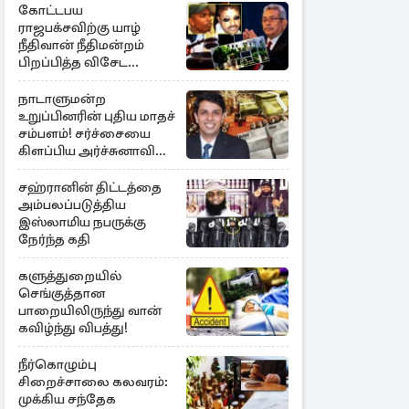
கோட்டபய
ராஜபக்சவிற்கு யாழ்
நீதிவான் நீதிமன்றம்
பிறப்பித்த விசேட
உத்தரவு!
நாடாளுமன்ற
உறுப்பினரின் புதிய மாதச்
சம்பளம்! சர்ச்சையை
கிளப்பிய அர்ச்சுனாவின்
அறிக்கை
சஹ்ரானின் திட்டத்தை
அம்பலப்படுத்திய
இஸ்லாமிய நபருக்கு
நேர்ந்த கதி
களுத்துறையில்
செங்குத்தான
பாறையிலிருந்து வான்
கவிழ்ந்து விபத்து!
நீர்கொழும்பு
சிறைச்சாலை கலவரம்:
முக்கிய சந்தேக