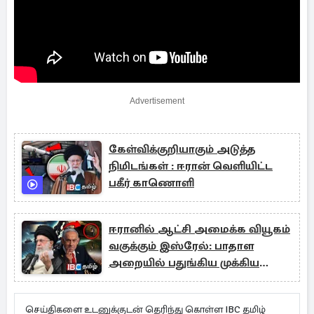
Advertisement
கேள்விக்குறியாகும் அடுத்த
நிமிடங்கள் : ஈரான் வெளியிட்ட
பகீர் காணொளி
ஈரானில் ஆட்சி அமைக்க வியூகம்
வகுக்கும் இஸ்ரேல்: பாதாள
அறையில் பதுங்கிய முக்கிய
புள்ளி
செய்திகளை உடனுக்குடன் தெரிந்து கொள்ள IBC தமிழ்