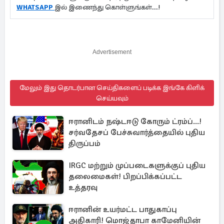
WHATSAPP
இல் இணைந்து கொள்ளுங்கள்...!
Advertisement
மேலும் இது தொடர்பான செய்திகளைப் படிக்க இங்கே கிளிக்
செய்யவும்
ஈரானிடம் நஷ்டஈடு கோரும் ட்ரம்ப்...!
சர்வதேசப் பேச்சுவார்த்தையில் புதிய
திருப்பம்
IRGC மற்றும் முப்படைகளுக்குப் புதிய
தலைமைகள்! பிறப்பிக்கப்பட்ட
உத்தரவு
ஈரானின் உயர்மட்ட பாதுகாப்பு
அதிகாரி! மொஜ்தாபா காமேனியின்