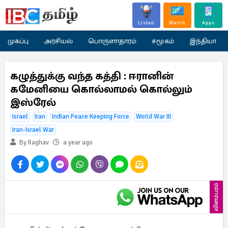
Listen
Watch
Apps
முகப்பு
அரசியல்
பொருளாதாரம்
சமூகம்
இந்தியா
கழுத்துக்கு வந்த கத்தி : ஈரானின்
கமேனியை கொல்லாமல் கொல்லும்
இஸ்ரேல்
Israel
Iran
Indian Peace Keeping Force
World War III
Iran-Israel War
By Raghav
a year ago
விளம்பரம்