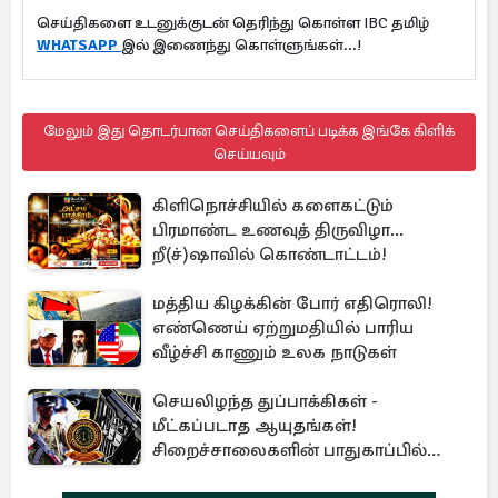
செய்திகளை உடனுக்குடன் தெரிந்து கொள்ள IBC தமிழ்
WHATSAPP
இல் இணைந்து கொள்ளுங்கள்...!
மேலும் இது தொடர்பான செய்திகளைப் படிக்க இங்கே கிளிக்
செய்யவும்
கிளிநொச்சியில் களைகட்டும்
பிரமாண்ட உணவுத் திருவிழா...
றீ(ச்)ஷாவில் கொண்டாட்டம்!
மத்திய கிழக்கின் போர் எதிரொலி!
எண்ணெய் ஏற்றுமதியில் பாரிய
வீழ்ச்சி காணும் உலக நாடுகள்
செயலிழந்த துப்பாக்கிகள் -
மீட்கப்படாத ஆயுதங்கள்!
சிறைச்சாலைகளின் பாதுகாப்பில்
பாரிய அச்சுறுத்தல்