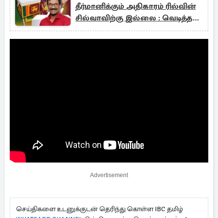
தீர்மானிக்கும் அதிகாரம் ரில்வின்
சில்வாவிற்கு இல்லை : வெடித்த
சர்ச்சை
Advertisement
செய்திகளை உடனுக்குடன் தெரிந்து கொள்ள IBC தமிழ்