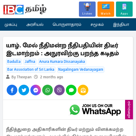
Listen
Watch
Apps
முகப்பு
அரசியல்
பொருளாதாரம்
சமூகம்
இந்தியா
யாழ். மேல் நீதிமன்ற நீதிபதியின் திடீர்
இடமாற்றம் : அநுரவிற்கு பறந்த கடிதம்
Badulla
Jaffna
Anura Kumara Dissanayaka
Bar Association of Sri Lanka
Nagalingam Vedanayagam
By Theepan
2 months ago
விளம்பரம்
நீதித்துறை அதிகாரிகளின் திடீர் மற்றும் விளக்கமற்ற