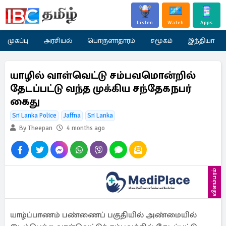
Listen
Watch
Apps
முகப்பு
அரசியல்
பொருளாதாரம்
சமூகம்
இந்தியா
யாழில் வாள்வெட்டு சம்பவமொன்றில்
தேடப்பட்டு வந்த முக்கிய சந்தேகநபர்
கைது
Sri Lanka Police
Jaffna
Sri Lanka
By Theepan
4 months ago
விளம்பரம்
யாழ்ப்பாணம் பண்ணைப் பகுதியில் அண்மையில்